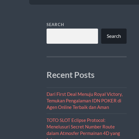
SEARCH
Search
Recent Posts
Dari First Deal Menuju Royal Victory,
Temukan Pengalaman IDN POKER di
Agen Online Terbaik dan Aman
TOTO SLOT Eclipse Protocol:
Menelusuri Secret Number Route
dalam Atmosfer Permainan 4D yang