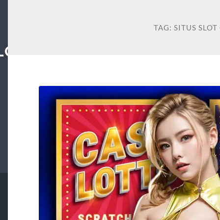
TAG:
SITUS SLO
LOAN