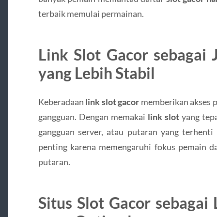
terbaik memulai permainan.
Link Slot Gacor sebagai 
yang Lebih Stabil
Keberadaan
link slot gacor
memberikan akses pe
gangguan. Dengan memakai
link slot
yang tepa
gangguan server, atau putaran yang terhenti t
penting karena memengaruhi fokus pemain dal
putaran.
Situs Slot Gacor sebagai