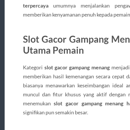
terpercaya
umumnya menjalankan pengawa
memberikan kenyamanan penuh kepada pemain
Slot Gacor Gampang Men
Utama Pemain
Kategori
slot gacor gampang menang
menjadi 
memberikan hasil kemenangan secara cepat dan
biasanya menawarkan keseimbangan ideal an
muncul dan fitur khusus yang aktif dengan r
menemukan
slot gacor gampang menang ha
signifikan pun semakin besar.