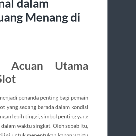
nal dalam
uang Menang di
ai Acuan Utama
lot
enjadi penanda penting bagi pemain
ot yang sedang berada dalam kondisi
an lebih tinggi, simbol penting yang
f dalam waktu singkat. Oleh sebab itu,
i ini
untuk menentukan kapan waktu