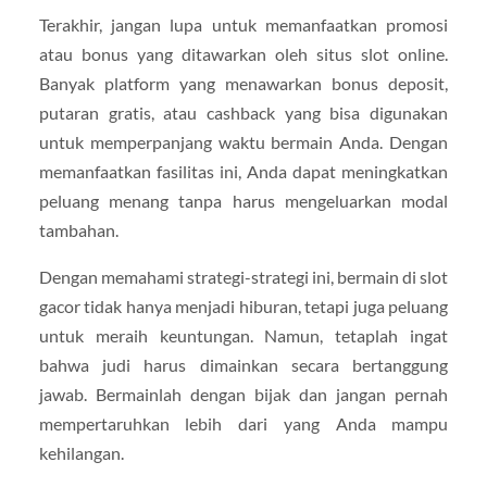
Terakhir, jangan lupa untuk memanfaatkan promosi
atau bonus yang ditawarkan oleh situs slot online.
Banyak platform yang menawarkan bonus deposit,
putaran gratis, atau cashback yang bisa digunakan
untuk memperpanjang waktu bermain Anda. Dengan
memanfaatkan fasilitas ini, Anda dapat meningkatkan
peluang menang tanpa harus mengeluarkan modal
tambahan.
Dengan memahami strategi-strategi ini, bermain di slot
gacor tidak hanya menjadi hiburan, tetapi juga peluang
untuk meraih keuntungan. Namun, tetaplah ingat
bahwa judi harus dimainkan secara bertanggung
jawab. Bermainlah dengan bijak dan jangan pernah
mempertaruhkan lebih dari yang Anda mampu
kehilangan.