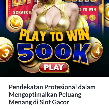
Pendekatan Profesional dalam
Mengoptimalkan Peluang
Menang di Slot Gacor