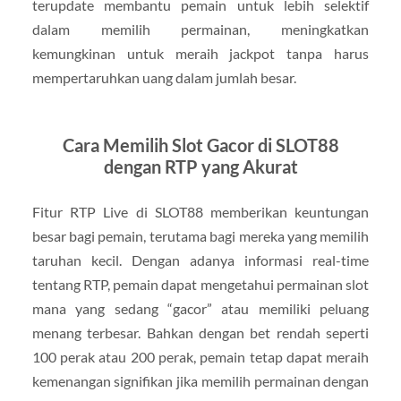
terupdate membantu pemain untuk lebih selektif
dalam memilih permainan, meningkatkan
kemungkinan untuk meraih jackpot tanpa harus
mempertaruhkan uang dalam jumlah besar.
Cara Memilih Slot Gacor di SLOT88
dengan RTP yang Akurat
Fitur RTP Live di SLOT88 memberikan keuntungan
besar bagi pemain, terutama bagi mereka yang memilih
taruhan kecil. Dengan adanya informasi real-time
tentang RTP, pemain dapat mengetahui permainan slot
mana yang sedang “gacor” atau memiliki peluang
menang terbesar. Bahkan dengan bet rendah seperti
100 perak atau 200 perak, pemain tetap dapat meraih
kemenangan signifikan jika memilih permainan dengan