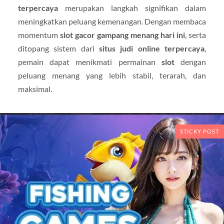
terpercaya
merupakan langkah signifikan dalam
meningkatkan peluang kemenangan. Dengan membaca
momentum
slot gacor gampang menang hari ini
, serta
ditopang sistem dari
situs judi online terpercaya
,
pemain dapat menikmati permainan
slot
dengan
peluang menang yang lebih stabil, terarah, dan
maksimal.
STICKY POST