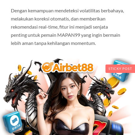
Dengan kemampuan mendeteksi volatilitas berbahaya,
melakukan koreksi otomatis, dan memberikan
rekomendasi real-time, fitur ini menjadi senjata
penting untuk pemain MAPAN99 yang ingin bermain
lebih aman tanpa kehilangan momentum.
STICKY POST