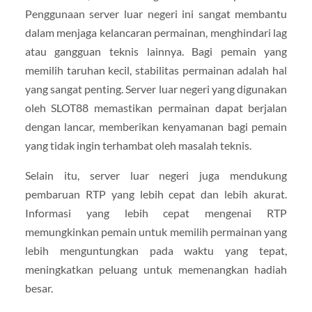
Penggunaan server luar negeri ini sangat membantu
dalam menjaga kelancaran permainan, menghindari lag
atau gangguan teknis lainnya. Bagi pemain yang
memilih taruhan kecil, stabilitas permainan adalah hal
yang sangat penting. Server luar negeri yang digunakan
oleh SLOT88 memastikan permainan dapat berjalan
dengan lancar, memberikan kenyamanan bagi pemain
yang tidak ingin terhambat oleh masalah teknis.
Selain itu, server luar negeri juga mendukung
pembaruan RTP yang lebih cepat dan lebih akurat.
Informasi yang lebih cepat mengenai RTP
memungkinkan pemain untuk memilih permainan yang
lebih menguntungkan pada waktu yang tepat,
meningkatkan peluang untuk memenangkan hadiah
besar.