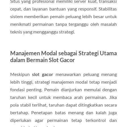
Situs yang profesional memiliki server kuat, transaksi
cepat, dan layanan bantuan yang responsif. Stabilitas
sistem memberikan pemain peluang lebih besar untuk
menikmati permainan tanpa terganggu oleh masalah
teknis yang mengganggu strategi.
Manajemen Modal sebagai Strategi Utama
dalam Bermain Slot Gacor
Meskipun
slot gacor
menawarkan peluang menang
lebih tinggi, strategi manajemen modal tetap menjadi
fondasi penting. Pemain dianjurkan memulai dengan
taruhan kecil untuk membaca arah permainan. Jika
pola stabil terlihat, taruhan dapat ditingkatkan secara
bertahap. Penetapan batas menang dan kalah juga
diperlukan agar permainan tetap terkontrol dan