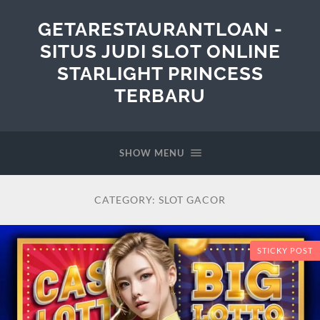
GETARESTAURANTLOAN -
SITUS JUDI SLOT ONLINE
STARLIGHT PRINCESS
TERBARU
SHOW MENU
CATEGORY:
SLOT GACOR
STICKY POST