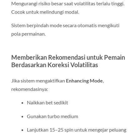
Mengurangi risiko besar saat volatilitas terlalu tinggi.
Cocok untuk melindungi modal.
Sistem berpindah mode secara otomatis mengikuti
pola permainan.
Memberikan Rekomendasi untuk Pemain
Berdasarkan Koreksi Volatilitas
Jika sistem mengaktifkan
Enhancing Mode
,
rekomendasinya:
Naikkan bet sedikit
Gunakan turbo medium
Lanjutkan 15–25 spin untuk mengejar peluang