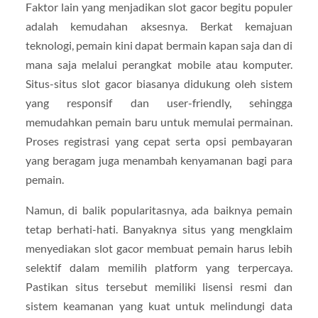
Faktor lain yang menjadikan slot gacor begitu populer
adalah kemudahan aksesnya. Berkat kemajuan
teknologi, pemain kini dapat bermain kapan saja dan di
mana saja melalui perangkat mobile atau komputer.
Situs-situs slot gacor biasanya didukung oleh sistem
yang responsif dan user-friendly, sehingga
memudahkan pemain baru untuk memulai permainan.
Proses registrasi yang cepat serta opsi pembayaran
yang beragam juga menambah kenyamanan bagi para
pemain.
Namun, di balik popularitasnya, ada baiknya pemain
tetap berhati-hati. Banyaknya situs yang mengklaim
menyediakan slot gacor membuat pemain harus lebih
selektif dalam memilih platform yang terpercaya.
Pastikan situs tersebut memiliki lisensi resmi dan
sistem keamanan yang kuat untuk melindungi data