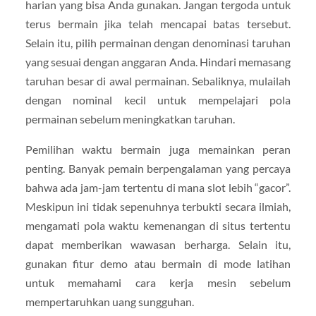
harian yang bisa Anda gunakan. Jangan tergoda untuk
terus bermain jika telah mencapai batas tersebut.
Selain itu, pilih permainan dengan denominasi taruhan
yang sesuai dengan anggaran Anda. Hindari memasang
taruhan besar di awal permainan. Sebaliknya, mulailah
dengan nominal kecil untuk mempelajari pola
permainan sebelum meningkatkan taruhan.
Pemilihan waktu bermain juga memainkan peran
penting. Banyak pemain berpengalaman yang percaya
bahwa ada jam-jam tertentu di mana slot lebih “gacor”.
Meskipun ini tidak sepenuhnya terbukti secara ilmiah,
mengamati pola waktu kemenangan di situs tertentu
dapat memberikan wawasan berharga. Selain itu,
gunakan fitur demo atau bermain di mode latihan
untuk memahami cara kerja mesin sebelum
mempertaruhkan uang sungguhan.