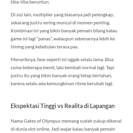
tiba-tiba beruntun.
Di sisi lain, multiplier yang biasanya jadi pelengkap,
sekarang justru sering muncul di momen penting.
Kombinasi ini yang bikin banyak pemain bilang kalau
game ini lagi “panas”, walaupun sebenarnya lebih ke
timing yang kebetulan terasa pas.
Menariknya, fase seperti ini nggak selalu lama. Bisa
cuma beberapa menit, lalu kembali normal lagi. Tapi
justru itu yang bikin banyak orang tetap bertahan,
karena selalu ada kemungkinan ritme berubah lagi.
Ekspektasi Tinggi vs Realita di Lapangan
Nama Gates of Olympus memang sudah cukup dikenal
di dunia slot online. Jadi wajar kalau banyak pemain