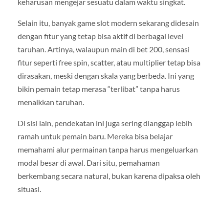
keharusan mengejar sesuatu dalam waktu singkat.
Selain itu, banyak game slot modern sekarang didesain
dengan fitur yang tetap bisa aktif di berbagai level
taruhan. Artinya, walaupun main di bet 200, sensasi
fitur seperti free spin, scatter, atau multiplier tetap bisa
dirasakan, meski dengan skala yang berbeda. Ini yang
bikin pemain tetap merasa “terlibat” tanpa harus
menaikkan taruhan.
Di sisi lain, pendekatan ini juga sering dianggap lebih
ramah untuk pemain baru. Mereka bisa belajar
memahami alur permainan tanpa harus mengeluarkan
modal besar di awal. Dari situ, pemahaman
berkembang secara natural, bukan karena dipaksa oleh
situasi.