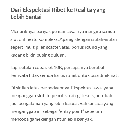
Dari Ekspektasi Ribet ke Realita yang
Lebih Santai
Menariknya, banyak pemain awalnya mengira semua
slot online itu kompleks. Apalagi dengan istilah-istilah
seperti multiplier, scatter, atau bonus round yang
kadang bikin pusing duluan.
Tapi setelah coba slot 10K, persepsinya berubah.
Ternyata tidak semua harus rumit untuk bisa dinikmati.
Di sinilah letak perbedaannya. Ekspektasi awal yang
menganggap slot itu penuh strategi teknis, berubah
jadi pengalaman yang lebih kasual. Bahkan ada yang
menganggap ini sebagai “entry point” sebelum
mencoba game dengan fitur lebih banyak.