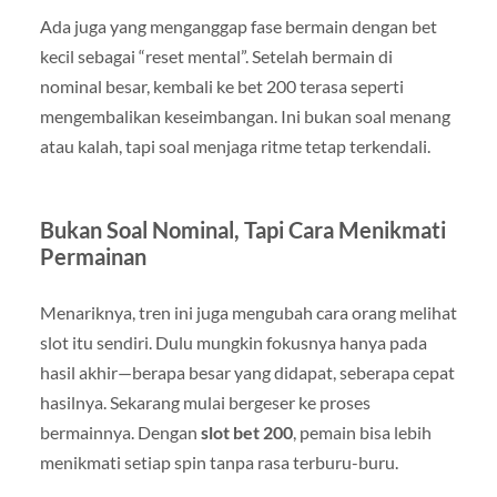
Ada juga yang menganggap fase bermain dengan bet
kecil sebagai “reset mental”. Setelah bermain di
nominal besar, kembali ke bet 200 terasa seperti
mengembalikan keseimbangan. Ini bukan soal menang
atau kalah, tapi soal menjaga ritme tetap terkendali.
Bukan Soal Nominal, Tapi Cara Menikmati
Permainan
Menariknya, tren ini juga mengubah cara orang melihat
slot itu sendiri. Dulu mungkin fokusnya hanya pada
hasil akhir—berapa besar yang didapat, seberapa cepat
hasilnya. Sekarang mulai bergeser ke proses
bermainnya. Dengan
slot bet 200
, pemain bisa lebih
menikmati setiap spin tanpa rasa terburu-buru.