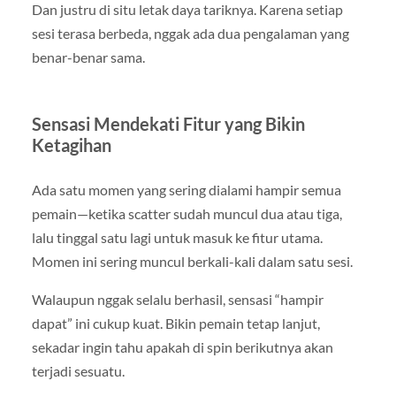
Dan justru di situ letak daya tariknya. Karena setiap
sesi terasa berbeda, nggak ada dua pengalaman yang
benar-benar sama.
Sensasi Mendekati Fitur yang Bikin
Ketagihan
Ada satu momen yang sering dialami hampir semua
pemain—ketika scatter sudah muncul dua atau tiga,
lalu tinggal satu lagi untuk masuk ke fitur utama.
Momen ini sering muncul berkali-kali dalam satu sesi.
Walaupun nggak selalu berhasil, sensasi “hampir
dapat” ini cukup kuat. Bikin pemain tetap lanjut,
sekadar ingin tahu apakah di spin berikutnya akan
terjadi sesuatu.