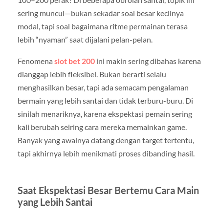
sering muncul—bukan sekadar soal besar kecilnya
modal, tapi soal bagaimana ritme permainan terasa
lebih “nyaman” saat dijalani pelan-pelan.
Fenomena
slot bet 200
ini makin sering dibahas karena
dianggap lebih fleksibel. Bukan berarti selalu
menghasilkan besar, tapi ada semacam pengalaman
bermain yang lebih santai dan tidak terburu-buru. Di
sinilah menariknya, karena ekspektasi pemain sering
kali berubah seiring cara mereka memainkan game.
Banyak yang awalnya datang dengan target tertentu,
tapi akhirnya lebih menikmati proses dibanding hasil.
Saat Ekspektasi Besar Bertemu Cara Main
yang Lebih Santai