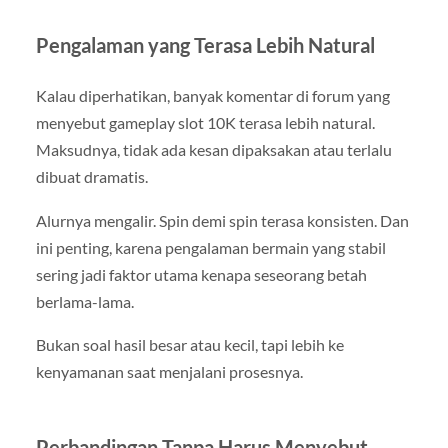
Pengalaman yang Terasa Lebih Natural
Kalau diperhatikan, banyak komentar di forum yang
menyebut gameplay slot 10K terasa lebih natural.
Maksudnya, tidak ada kesan dipaksakan atau terlalu
dibuat dramatis.
Alurnya mengalir. Spin demi spin terasa konsisten. Dan
ini penting, karena pengalaman bermain yang stabil
sering jadi faktor utama kenapa seseorang betah
berlama-lama.
Bukan soal hasil besar atau kecil, tapi lebih ke
kenyamanan saat menjalani prosesnya.
Perbandingan Tanpa Harus Menyebut