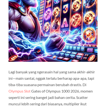
Lagi banyak yang ngerasain hal yang sama akhir-akhir
ini—main santai, nggak terlalu berharap apa-apa, tapi
tiba-tiba suasana permainan berubah drastis. Di
Olympus Slot
Gates of Olympus 1000 2026, momen
seperti ini sering banget jadi bahan cerita. Scatter
muncul lebih sering dari biasanya, multiplier ikut