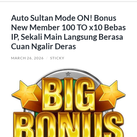
Auto Sultan Mode ON! Bonus
New Member 100 TO x10 Bebas
IP, Sekali Main Langsung Berasa
Cuan Ngalir Deras
MARCH 26, 2026
/
STICKY