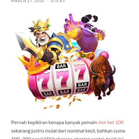
MARCH 27, 2026
/
STICKY
Pernah kepikiran kenapa banyak pemain
slot bet 100
sekarang justru mulai dari nominal kecil, bahkan cuma
100–200 perak? Di beberapa obrolan santai, topik ini