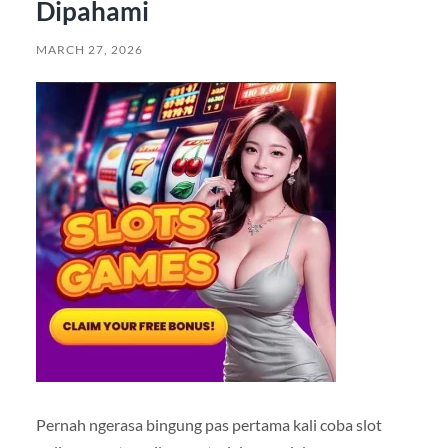
Dipahami
MARCH 27, 2026
Pernah ngerasa bingung pas pertama kali coba slot