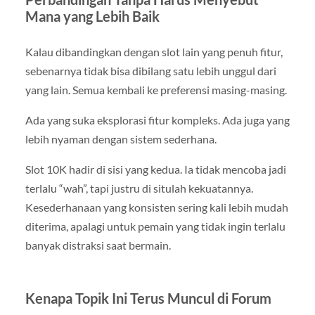
Mana yang Lebih Baik
Kalau dibandingkan dengan slot lain yang penuh fitur,
sebenarnya tidak bisa dibilang satu lebih unggul dari
yang lain. Semua kembali ke preferensi masing-masing.
Ada yang suka eksplorasi fitur kompleks. Ada juga yang
lebih nyaman dengan sistem sederhana.
Slot 10K hadir di sisi yang kedua. Ia tidak mencoba jadi
terlalu “wah”, tapi justru di situlah kekuatannya.
Kesederhanaan yang konsisten sering kali lebih mudah
diterima, apalagi untuk pemain yang tidak ingin terlalu
banyak distraksi saat bermain.
Kenapa Topik Ini Terus Muncul di Forum