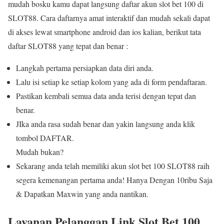
mudah bosku kamu dapat langsung daftar akun slot bet 100 di
SLOT88. Cara daftarnya amat interaktif dan mudah sekali dapat
di akses lewat smartphone android dan ios kalian, berikut tata
daftar SLOT88 yang tepat dan benar :
Langkah pertama persiapkan data diri anda.
Lalu isi setiap ke setiap kolom yang ada di form pendaftaran.
Pastikan kembali semua data anda terisi dengan tepat dan
benar.
JIka anda rasa sudah benar dan yakin langsung anda klik
tombol DAFTAR.
Mudah bukan?
Sekarang anda telah memiliki akun slot bet 100 SLOT88 raih
segera kemenangan pertama anda! Hanya Dengan 10ribu Saja
& Dapatkan Maxwin yang anda nantikan.
Layanan Pelanggan Link Slot Bet 100