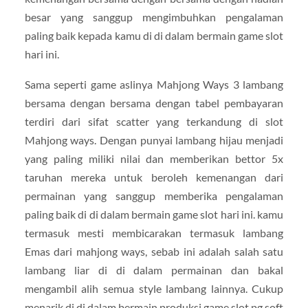
besar yang sanggup mengimbuhkan pengalaman
paling baik kepada kamu di di dalam bermain game slot
hari ini.
Sama seperti game aslinya Mahjong Ways 3 lambang
bersama dengan bersama dengan tabel pembayaran
terdiri dari sifat scatter yang terkandung di slot
Mahjong ways. Dengan punyai lambang hijau menjadi
yang paling miliki nilai dan memberikan bettor 5x
taruhan mereka untuk beroleh kemenangan dari
permainan yang sanggup memberika pengalaman
paling baik di di dalam bermain game slot hari ini. kamu
termasuk mesti membicarakan termasuk lambang
Emas dari mahjong ways, sebab ini adalah salah satu
lambang liar di di dalam permainan dan bakal
mengambil alih semua style lambang lainnya. Cukup
menarik di di dalam bermain produksi game slot pg soft