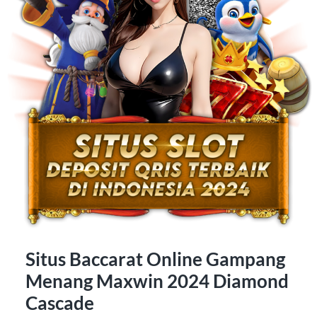
Situs Baccarat Online Gampang
Menang Maxwin 2024 Diamond
Cascade