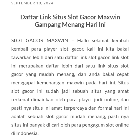
SEPTEMBER 18, 2024
Daftar Link Situs Slot Gacor Maxwin
Gampang Menang Hari Ini
SLOT GACOR MAXWIN – Hallo selamat kembali
kembali para player slot gacor, kali ini kita bakal
tawarkan lebih dari satu daftar link slot gacor. link slot
ini merupakan daftar lebih dari satu link situs slot
gacor yang mudah menang, dan anda bakal cepat
menggapai kemenangan maxwin pada hari ini. Situs
slot gacor ini sudah jadi sebuah situs yang amat
terkenal dimainkan oleh para player judi online, dan
pasti nya situs ini amat terpercaya dan formal hari ini
adalah sebuah slot gacor mudah menang, pasti nya
situs ini banyak di cari oleh para pengagum slot online
di Indonesia.