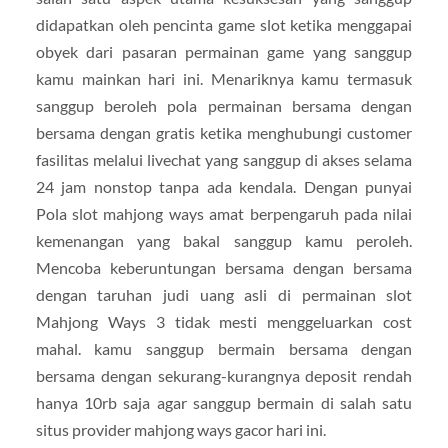
didapatkan oleh pencinta game slot ketika menggapai
obyek dari pasaran permainan game yang sanggup
kamu mainkan hari ini. Menariknya kamu termasuk
sanggup beroleh pola permainan bersama dengan
bersama dengan gratis ketika menghubungi customer
fasilitas melalui livechat yang sanggup di akses selama
24 jam nonstop tanpa ada kendala. Dengan punyai
Pola slot mahjong ways amat berpengaruh pada nilai
kemenangan yang bakal sanggup kamu peroleh.
Mencoba keberuntungan bersama dengan bersama
dengan taruhan judi uang asli di permainan slot
Mahjong Ways 3 tidak mesti menggeluarkan cost
mahal. kamu sanggup bermain bersama dengan
bersama dengan sekurang-kurangnya deposit rendah
hanya 10rb saja agar sanggup bermain di salah satu
situs provider mahjong ways gacor hari ini.