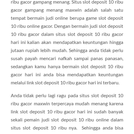
ribu gacor gampang menang. Situs slot deposit 10 ribu
gacor gampang menang maxwin adalah salah satu
tempat bermain judi online berupa game slot deposit
10 ribu online gacor. Dengan bermain judi slot deposit
10 ribu gacor dalam situs slot deposit 10 ribu gacor
hari ini kalian akan mendapatkan keuntungan hingga
jutaan rupiah lebih mudah. Sehingga anda tidak perlu
susah payah mencari nafkah sampai panas panasan,
sedangkan kamu hanya bermain slot deposit 10 ribu
gacor hari ini anda bisa mendapatkan keuntungan
melalui link slot deposit 10 ribu gacor hari ini terbaru.
Anda tidak perlu lagi ragu pada situs slot deposit 10
ribu gacor maxwin terpercaya mudah menang karena
link slot deposit 10 ribu gacor hari ini sudah banyak
sekali pemain judi slot deposit 10 ribu online dalam
situs slot deposit 10 ribu nya. Sehingga anda bisa