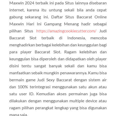
Maxwin 2024 terbaik ini pada Situs lainnya disebaran
internet, karena itu untung sekali bila anda cepat
gabung sekarang ini. Daftar Situs Baccarat Online
Maxwin Hari Ini Gampang Menang hadir sebagai
pilihan Situs
https://amazingcookiecutter.com/
Judi
Baccarat Slot terbaik di Indonesia, mencoba
menghadirkan berbagai kelebihan dan keunggulan bagi
para player Baccarat Slot. Ragam kelebihan dan
keunggulan bisa diperoleh dan didapatkan oleh player
disini tentu sangat banyak sekali dan kamu bisa
manfaatkan sebaik mungkin penawarannya. Kamu bisa
bermain game Judi Sexy Baccarat dengan sistem air
dan 100% terintegrasi menggunakan satu akun atau
satu user ID. Kemudian akses permainan juga bisa
dilakukan dengan menggunakan multiple device atau
ragam pilihan perangkat lengkap yang bisa digunakan
mana saja.