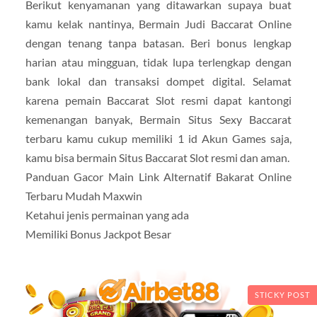
Berikut kenyamanan yang ditawarkan supaya buat
kamu kelak nantinya, Bermain Judi Baccarat Online
dengan tenang tanpa batasan. Beri bonus lengkap
harian atau mingguan, tidak lupa terlengkap dengan
bank lokal dan transaksi dompet digital. Selamat
karena pemain Baccarat Slot resmi dapat kantongi
kemenangan banyak, Bermain Situs Sexy Baccarat
terbaru kamu cukup memiliki 1 id Akun Games saja,
kamu bisa bermain Situs Baccarat Slot resmi dan aman.
Panduan Gacor Main Link Alternatif Bakarat Online
Terbaru Mudah Maxwin
Ketahui jenis permainan yang ada
Memiliki Bonus Jackpot Besar
STICKY POST