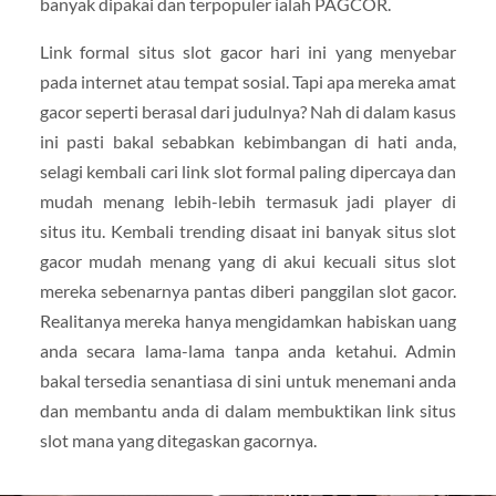
banyak dipakai dan terpopuler ialah PAGCOR.
Link formal situs slot gacor hari ini yang menyebar
pada internet atau tempat sosial. Tapi apa mereka amat
gacor seperti berasal dari judulnya? Nah di dalam kasus
ini pasti bakal sebabkan kebimbangan di hati anda,
selagi kembali cari link slot formal paling dipercaya dan
mudah menang lebih-lebih termasuk jadi player di
situs itu. Kembali trending disaat ini banyak situs slot
gacor mudah menang yang di akui kecuali situs slot
mereka sebenarnya pantas diberi panggilan slot gacor.
Realitanya mereka hanya mengidamkan habiskan uang
anda secara lama-lama tanpa anda ketahui. Admin
bakal tersedia senantiasa di sini untuk menemani anda
dan membantu anda di dalam membuktikan link situs
slot mana yang ditegaskan gacornya.