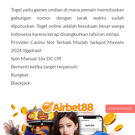
Togel yaitu games undian di mana pemain memutuskan
gabungan nomor dengan jarak waktu sudah
diputuskan. Togel online adalah kesukaan besar warga
Indonesia karena kerap disangkutkan tafsiran mimpi.
Provider Casino Slot Terbaik Mudah Jackpot Maxwin
2024 Yggdrasil
Spin Manual 16x DC Off
Berhenti ketika target terpenuhi
Rungkat
Blackjack
STICKY POST