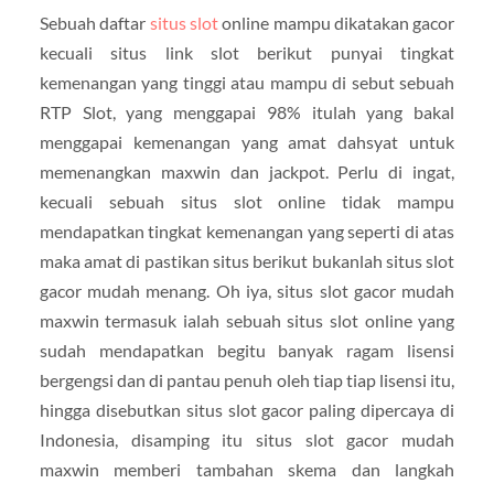
Sebuah daftar
situs slot
online mampu dikatakan gacor
kecuali situs link slot berikut punyai tingkat
kemenangan yang tinggi atau mampu di sebut sebuah
RTP Slot, yang menggapai 98% itulah yang bakal
menggapai kemenangan yang amat dahsyat untuk
memenangkan maxwin dan jackpot. Perlu di ingat,
kecuali sebuah situs slot online tidak mampu
mendapatkan tingkat kemenangan yang seperti di atas
maka amat di pastikan situs berikut bukanlah situs slot
gacor mudah menang. Oh iya, situs slot gacor mudah
maxwin termasuk ialah sebuah situs slot online yang
sudah mendapatkan begitu banyak ragam lisensi
bergengsi dan di pantau penuh oleh tiap tiap lisensi itu,
hingga disebutkan situs slot gacor paling dipercaya di
Indonesia, disamping itu situs slot gacor mudah
maxwin memberi tambahan skema dan langkah