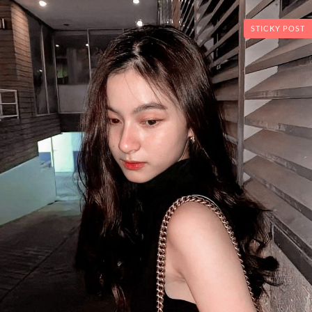
STICKY POST