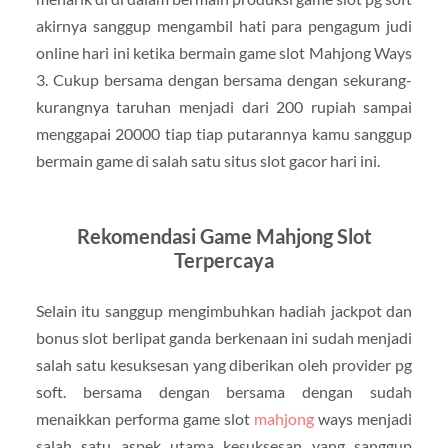
akirnya sanggup mengambil hati para pengagum judi
online hari ini ketika bermain game slot Mahjong Ways
3. Cukup bersama dengan bersama dengan sekurang-
kurangnya taruhan menjadi dari 200 rupiah sampai
menggapai 20000 tiap tiap putarannya kamu sanggup
bermain game di salah satu situs slot gacor hari ini.
Rekomendasi Game Mahjong Slot
Terpercaya
Selain itu sanggup mengimbuhkan hadiah jackpot dan
bonus slot berlipat ganda berkenaan ini sudah menjadi
salah satu kesuksesan yang diberikan oleh provider pg
soft. bersama dengan bersama dengan sudah
menaikkan performa game slot
mahjong
ways menjadi
salah satu aspek utama kesuksesan yang sanggup