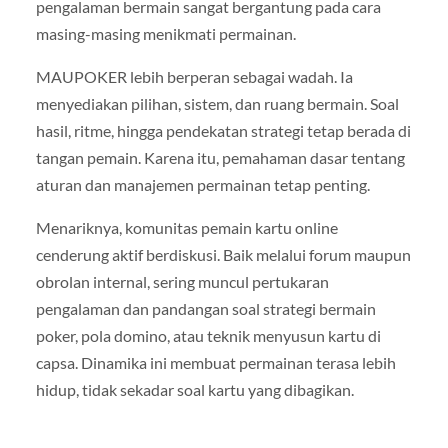
pengalaman bermain sangat bergantung pada cara
masing-masing menikmati permainan.
MAUPOKER lebih berperan sebagai wadah. Ia
menyediakan pilihan, sistem, dan ruang bermain. Soal
hasil, ritme, hingga pendekatan strategi tetap berada di
tangan pemain. Karena itu, pemahaman dasar tentang
aturan dan manajemen permainan tetap penting.
Menariknya, komunitas pemain kartu online
cenderung aktif berdiskusi. Baik melalui forum maupun
obrolan internal, sering muncul pertukaran
pengalaman dan pandangan soal strategi bermain
poker, pola domino, atau teknik menyusun kartu di
capsa. Dinamika ini membuat permainan terasa lebih
hidup, tidak sekadar soal kartu yang dibagikan.