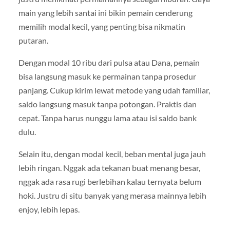
main yang lebih santai ini bikin pemain cenderung
memilih modal kecil, yang penting bisa nikmatin
putaran.
Dengan modal 10 ribu dari pulsa atau Dana, pemain
bisa langsung masuk ke permainan tanpa prosedur
panjang. Cukup kirim lewat metode yang udah familiar,
saldo langsung masuk tanpa potongan. Praktis dan
cepat. Tanpa harus nunggu lama atau isi saldo bank
dulu.
Selain itu, dengan modal kecil, beban mental juga jauh
lebih ringan. Nggak ada tekanan buat menang besar,
nggak ada rasa rugi berlebihan kalau ternyata belum
hoki. Justru di situ banyak yang merasa mainnya lebih
enjoy, lebih lepas.