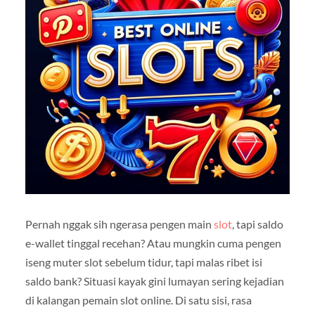
Pernah nggak sih ngerasa pengen main
slot
, tapi saldo
e-wallet tinggal recehan? Atau mungkin cuma pengen
iseng muter slot sebelum tidur, tapi malas ribet isi
saldo bank? Situasi kayak gini lumayan sering kejadian
di kalangan pemain slot online. Di satu sisi, rasa