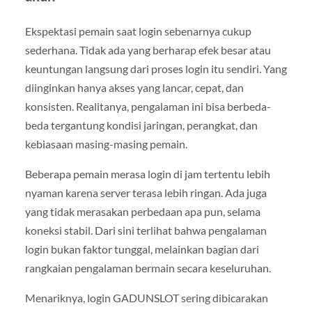
Ekspektasi pemain saat login sebenarnya cukup
sederhana. Tidak ada yang berharap efek besar atau
keuntungan langsung dari proses login itu sendiri. Yang
diinginkan hanya akses yang lancar, cepat, dan
konsisten. Realitanya, pengalaman ini bisa berbeda-
beda tergantung kondisi jaringan, perangkat, dan
kebiasaan masing-masing pemain.
Beberapa pemain merasa login di jam tertentu lebih
nyaman karena server terasa lebih ringan. Ada juga
yang tidak merasakan perbedaan apa pun, selama
koneksi stabil. Dari sini terlihat bahwa pengalaman
login bukan faktor tunggal, melainkan bagian dari
rangkaian pengalaman bermain secara keseluruhan.
Menariknya, login GADUNSLOT sering dibicarakan