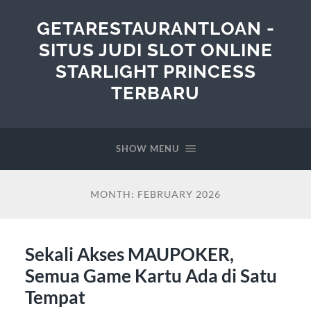
GETARESTAURANTLOAN -
SITUS JUDI SLOT ONLINE
STARLIGHT PRINCESS
TERBARU
SHOW MENU
MONTH:
FEBRUARY 2026
Sekali Akses MAUPOKER,
Semua Game Kartu Ada di Satu
Tempat