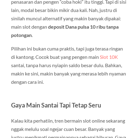
penasaran dan pengen “coba hoki” itu tinggi. Tapi di sisi
lain, modal besar bikin mikir dua kali. Nah, justru di
sinilah muncul alternatif yang makin banyak dipakai:
main slot dengan
deposit Dana pulsa 10 ribu tanpa
potongan
.
Pilihan ini bukan cuma praktis, tapi juga terasa ringan
di kantong. Cocok buat yang pengen main
Slot 10K
santai, tanpa harus nyiapin saldo besar dulu. Bahkan,
makin ke sini, makin banyak yang merasa lebih nyaman
dengan cara ini.
Gaya Main Santai Tapi Tetap Seru
Kalau kita perhatiin, tren bermain slot online sekarang
nggak melulu soal ngejar cuan besar. Banyak yang
justru menikmati permainannya sebagai hiburan. Gaya