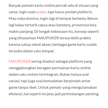
Banyak pemain kartu online pernah ada di situasi yang
sama: ingin main
poker
, tapi harus pindah platform.
Mau coba domino, login lagi di tempat berbeda. Belum
lagi kalau tertarik capsa atau bandarq, prosesnya bisa
makin panjang. Di tengah kebiasaan itu, konsep seperti
yang ditawarkan MAUPOKER terasa lebih praktis
karena cukup sekali akses, berbagai game kartu sudah
tersedia dalam satu tempat.
MAUPOKER
sering disebut sebagai platform yang
menggabungkan beragam permainan kartu online
dalam satu sistem terintegrasi. Bukan hanya soal
variasi, tapi juga soal kemudahan berpindah antar
game tanpa ribet. Untuk pemain yang mengutamakan
efisiensi, hal seperti ini jelas jadi pertimbangan penting.