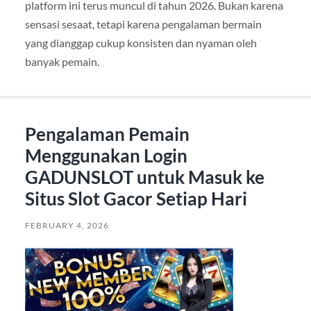
platform ini terus muncul di tahun 2026. Bukan karena
sensasi sesaat, tetapi karena pengalaman bermain
yang dianggap cukup konsisten dan nyaman oleh
banyak pemain.
Pengalaman Pemain
Menggunakan Login
GADUNSLOT untuk Masuk ke
Situs Slot Gacor Setiap Hari
FEBRUARY 4, 2026