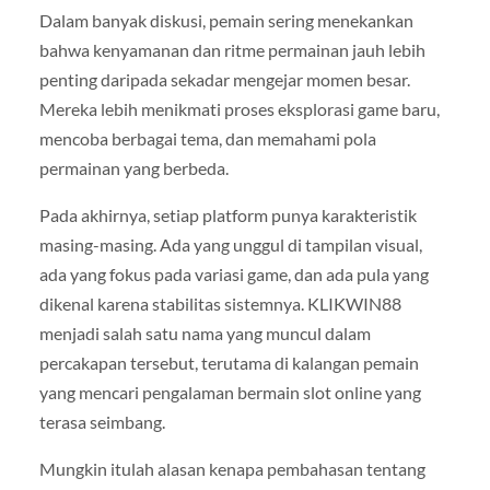
Dalam banyak diskusi, pemain sering menekankan
bahwa kenyamanan dan ritme permainan jauh lebih
penting daripada sekadar mengejar momen besar.
Mereka lebih menikmati proses eksplorasi game baru,
mencoba berbagai tema, dan memahami pola
permainan yang berbeda.
Pada akhirnya, setiap platform punya karakteristik
masing-masing. Ada yang unggul di tampilan visual,
ada yang fokus pada variasi game, dan ada pula yang
dikenal karena stabilitas sistemnya. KLIKWIN88
menjadi salah satu nama yang muncul dalam
percakapan tersebut, terutama di kalangan pemain
yang mencari pengalaman bermain slot online yang
terasa seimbang.
Mungkin itulah alasan kenapa pembahasan tentang