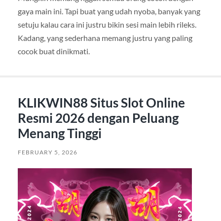
gaya main ini. Tapi buat yang udah nyoba, banyak yang
setuju kalau cara ini justru bikin sesi main lebih rileks.
Kadang, yang sederhana memang justru yang paling
cocok buat dinikmati.
KLIKWIN88 Situs Slot Online
Resmi 2026 dengan Peluang
Menang Tinggi
FEBRUARY 5, 2026