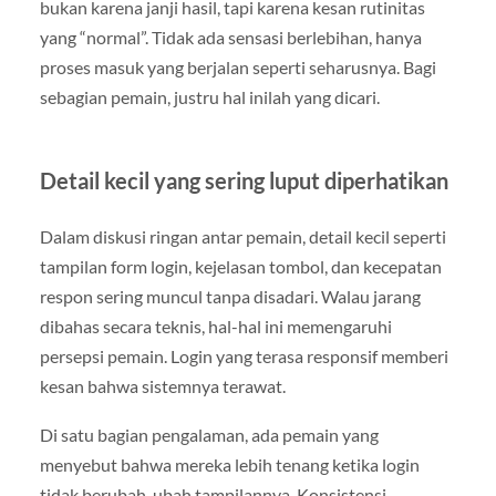
bukan karena janji hasil, tapi karena kesan rutinitas
yang “normal”. Tidak ada sensasi berlebihan, hanya
proses masuk yang berjalan seperti seharusnya. Bagi
sebagian pemain, justru hal inilah yang dicari.
Detail kecil yang sering luput diperhatikan
Dalam diskusi ringan antar pemain, detail kecil seperti
tampilan form login, kejelasan tombol, dan kecepatan
respon sering muncul tanpa disadari. Walau jarang
dibahas secara teknis, hal-hal ini memengaruhi
persepsi pemain. Login yang terasa responsif memberi
kesan bahwa sistemnya terawat.
Di satu bagian pengalaman, ada pemain yang
menyebut bahwa mereka lebih tenang ketika login
tidak berubah-ubah tampilannya. Konsistensi