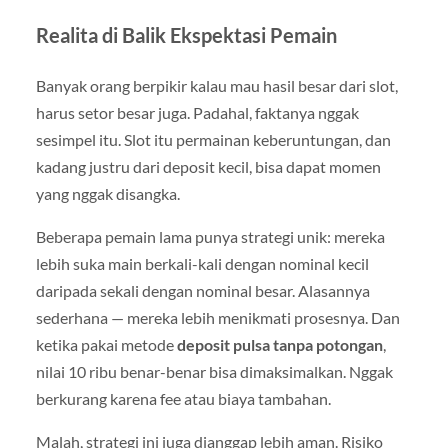
Realita di Balik Ekspektasi Pemain
Banyak orang berpikir kalau mau hasil besar dari slot,
harus setor besar juga. Padahal, faktanya nggak
sesimpel itu. Slot itu permainan keberuntungan, dan
kadang justru dari deposit kecil, bisa dapat momen
yang nggak disangka.
Beberapa pemain lama punya strategi unik: mereka
lebih suka main berkali-kali dengan nominal kecil
daripada sekali dengan nominal besar. Alasannya
sederhana — mereka lebih menikmati prosesnya. Dan
ketika pakai metode
deposit pulsa tanpa potongan
,
nilai 10 ribu benar-benar bisa dimaksimalkan. Nggak
berkurang karena fee atau biaya tambahan.
Malah, strategi ini juga dianggap lebih aman. Risiko