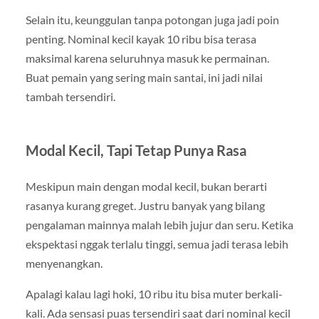
Selain itu, keunggulan tanpa potongan juga jadi poin
penting. Nominal kecil kayak 10 ribu bisa terasa
maksimal karena seluruhnya masuk ke permainan.
Buat pemain yang sering main santai, ini jadi nilai
tambah tersendiri.
Modal Kecil, Tapi Tetap Punya Rasa
Meskipun main dengan modal kecil, bukan berarti
rasanya kurang greget. Justru banyak yang bilang
pengalaman mainnya malah lebih jujur dan seru. Ketika
ekspektasi nggak terlalu tinggi, semua jadi terasa lebih
menyenangkan.
Apalagi kalau lagi hoki, 10 ribu itu bisa muter berkali-
kali. Ada sensasi puas tersendiri saat dari nominal kecil