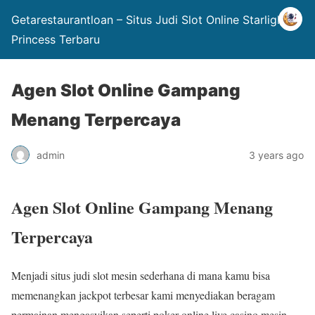
Getarestaurantloan – Situs Judi Slot Online Starlight
Princess Terbaru
Agen Slot Online Gampang
Menang Terpercaya
admin
3 years ago
Agen Slot Online Gampang Menang
Terpercaya
Menjadi situs judi slot mesin sederhana di mana kamu bisa
memenangkan jackpot terbesar kami menyediakan beragam
permainan mengasyikan seperti poker online live casino mesin