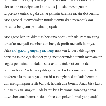
slot online menciptakan kami situs judi slot mesin gacor
terpercaya untuk segala daftar pemain taruhan mesin slot online.
Slot gacor di menyediakan untuk memuaskan member kami
bersama beragam permainan populer.
Slot gacor hari ini dikemas bersama bonus terbaik. Pemain yang
terdaftar menjadi member dan banyak profit menarik lainnya.
Situs
slot gacor gampang menang
maxwin terbaru dilengkapi
bersama teknologi dompet yang mempermudah untuk memainkan
segala permainan di dalam satu akun untuk slot online dan
taruhan bola. Anda bisa pilih game pantas bersama keahlian dan
preferensi kamu supaya kamu bisa menghabiskan kala bermain
dan menghimpun lebih banyak hadiah dan bonus. Anda bisa kaya
di dalam kala singkat. Jadi kamu bisa bersama gampang capai
duwit bersama bermain slot online dan poker formal yang andal.