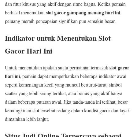
dan fitur khusus yang aktif dengan ritme bagus. Ketika pemain
slot gacor gampang menang hari ini
berhasil menemukan
,
peluang meraih pencapaian signifikan pun semakin besar.
Indikator untuk Menentukan Slot
Gacor Hari Ini
slot gacor
Untuk menentukan apakah suatu permainan termasuk
hari ini
, pemain dapat memperhatikan beberapa indikator awal
seperti kemenangan kecil yang muncul berturut-turut, simbol
scatter yang lebih sering terlihat, atau bonus yang aktif hanya
dalam beberapa putaran awal. Jika tanda-tanda ini terlihat, besar
kemungkinan slot tersebut sedang dalam kondisi gacor dan layak
dimainkan lebih lanjut.
Situs Judi Online Terpercaya sebagai