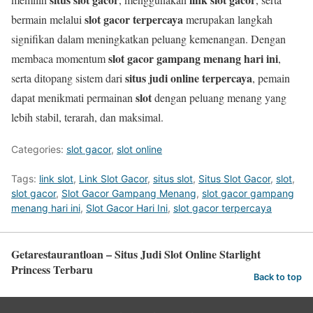
slot gacor terpercaya
bermain melalui
merupakan langkah
signifikan dalam meningkatkan peluang kemenangan. Dengan
slot gacor gampang menang hari ini
membaca momentum
,
situs judi online terpercaya
serta ditopang sistem dari
, pemain
slot
dapat menikmati permainan
dengan peluang menang yang
lebih stabil, terarah, dan maksimal.
Categories:
slot gacor
,
slot online
Tags:
link slot
,
Link Slot Gacor
,
situs slot
,
Situs Slot Gacor
,
slot
,
slot gacor
,
Slot Gacor Gampang Menang
,
slot gacor gampang
menang hari ini
,
Slot Gacor Hari Ini
,
slot gacor terpercaya
Getarestaurantloan – Situs Judi Slot Online Starlight
Princess Terbaru
Back to top