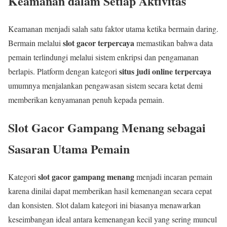
Keamanan dalam Setiap Aktivitas
Keamanan menjadi salah satu faktor utama ketika bermain daring.
slot gacor terpercaya
Bermain melalui
memastikan bahwa data
pemain terlindungi melalui sistem enkripsi dan pengamanan
situs judi online terpercaya
berlapis. Platform dengan kategori
umumnya menjalankan pengawasan sistem secara ketat demi
memberikan kenyamanan penuh kepada pemain.
Slot Gacor Gampang Menang sebagai
Sasaran Utama Pemain
slot gacor gampang menang
Kategori
menjadi incaran pemain
karena dinilai dapat memberikan hasil kemenangan secara cepat
dan konsisten. Slot dalam kategori ini biasanya menawarkan
keseimbangan ideal antara kemenangan kecil yang sering muncul