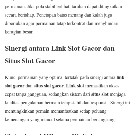
permainan. Jika pola stabil terlihat, taruhan dapat ditingkatkan
secara bertahap. Penetapan batas menang dan kalah juga
diperlukan agar permainan tetap terkontrol dan menghindari
kerugian besar.
Sinergi antara Link Slot Gacor dan
Situs Slot Gacor
link
Kunci permainan yang optimal terletak pada sinergi antara
slot gacor
situs slot gacor
Link slot
dan
.
memastikan akses
situs slot
cepat tanpa gangguan, sedangkan sistem dari
menjaga
kualitas pengalaman bermain tetap stabil dan responsif. Sinergi ini
memungkinkan pemain memanfaatkan setiap peluang
kemenangan yang muncul selama permainan berlangsung.