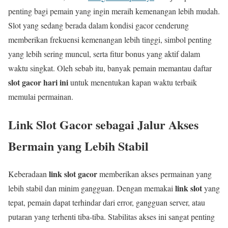
penting bagi pemain yang ingin meraih kemenangan lebih mudah.
Slot yang sedang berada dalam kondisi gacor cenderung
memberikan frekuensi kemenangan lebih tinggi, simbol penting
yang lebih sering muncul, serta fitur bonus yang aktif dalam
waktu singkat. Oleh sebab itu, banyak pemain memantau daftar
slot gacor hari ini
untuk menentukan kapan waktu terbaik
memulai permainan.
Link Slot Gacor sebagai Jalur Akses
Bermain yang Lebih Stabil
link slot gacor
Keberadaan
memberikan akses permainan yang
link slot
lebih stabil dan minim gangguan. Dengan memakai
yang
tepat, pemain dapat terhindar dari error, gangguan server, atau
putaran yang terhenti tiba-tiba. Stabilitas akses ini sangat penting