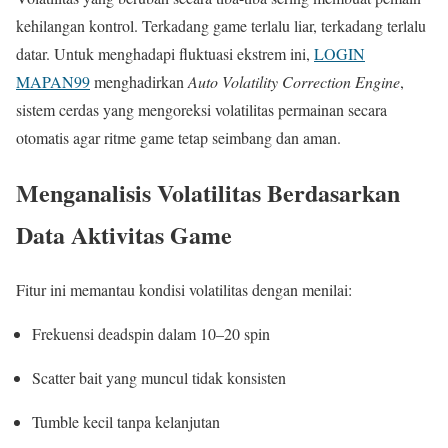
kehilangan kontrol. Terkadang game terlalu liar, terkadang terlalu
datar. Untuk menghadapi fluktuasi ekstrem ini,
LOGIN
MAPAN99
menghadirkan
Auto Volatility Correction Engine
,
sistem cerdas yang mengoreksi volatilitas permainan secara
otomatis agar ritme game tetap seimbang dan aman.
Menganalisis Volatilitas Berdasarkan
Data Aktivitas Game
Fitur ini memantau kondisi volatilitas dengan menilai:
Frekuensi deadspin dalam 10–20 spin
Scatter bait yang muncul tidak konsisten
Tumble kecil tanpa kelanjutan