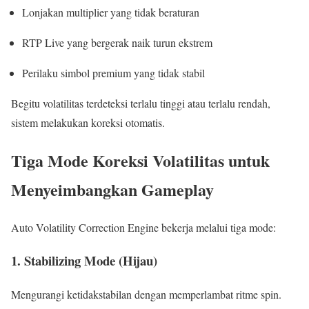
Lonjakan multiplier yang tidak beraturan
RTP Live yang bergerak naik turun ekstrem
Perilaku simbol premium yang tidak stabil
Begitu volatilitas terdeteksi terlalu tinggi atau terlalu rendah,
sistem melakukan koreksi otomatis.
Tiga Mode Koreksi Volatilitas untuk
Menyeimbangkan Gameplay
Auto Volatility Correction Engine bekerja melalui tiga mode:
1. Stabilizing Mode (Hijau)
Mengurangi ketidakstabilan dengan memperlambat ritme spin.