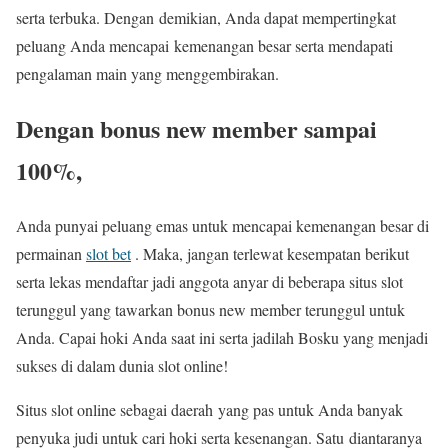
serta terbuka. Dengan demikian, Anda dapat mempertingkat
peluang Anda mencapai kemenangan besar serta mendapati
pengalaman main yang menggembirakan.
Dengan bonus new member sampai
100%,
Anda punyai peluang emas untuk mencapai kemenangan besar di
permainan
slot bet
. Maka, jangan terlewat kesempatan berikut
serta lekas mendaftar jadi anggota anyar di beberapa situs slot
terunggul yang tawarkan bonus new member terunggul untuk
Anda. Capai hoki Anda saat ini serta jadilah Bosku yang menjadi
sukses di dalam dunia slot online!
Situs slot online sebagai daerah yang pas untuk Anda banyak
penyuka judi untuk cari hoki serta kesenangan. Satu diantaranya