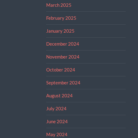
March 2025
February 2025
January 2025
December 2024
November 2024
October 2024
September 2024
August 2024
July 2024
June 2024
May 2024