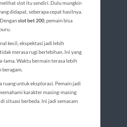
elihat slot itu sendiri. Dulu mungkin
ang didapat, seberapa cepat hasilnya.
. Dengan
slot bet 200
, pemain bisa
buru.
l kecil, ekspektasi jadi lebih
a tidak merasa rugi berlebihan. Ini yang
a-lama. Waktu bermain terasa lebih
h beragam.
ka ruang untuk eksplorasi. Pemain jadi
, memahami karakter masing-masing
di situasi berbeda. Ini jadi semacam