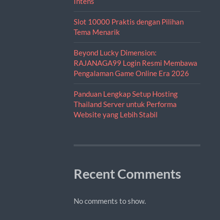
Intens
Slot 10000 Praktis dengan Pilihan
Tema Menarik
Beyond Lucky Dimension:
RAJANAGA99 Login Resmi Membawa
Pengalaman Game Online Era 2026
Panduan Lengkap Setup Hosting
Thailand Server untuk Performa
Website yang Lebih Stabil
Recent Comments
No comments to show.