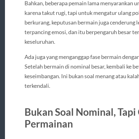
Bahkan, beberapa pemain lama menyarankan untu
karena takut rugi, tapi untuk mengatur ulang pol
berkurang, keputusan bermain juga cenderung le
terpancing emosi, dan itu berpengaruh besar t
keseluruhan.
Ada juga yang menganggap fase bermain dengan b
Setelah bermain di nominal besar, kembali ke b
keseimbangan. Ini bukan soal menang atau kalah
terkendali.
Bukan Soal Nominal, Tapi
Permainan