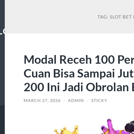
TAG:
SLOT BET 
LOAN
Modal Receh 100 Per
Cuan Bisa Sampai Jut
200 Ini Jadi Obrolan
MARCH 27, 2026
/
ADMIN
/
STICKY