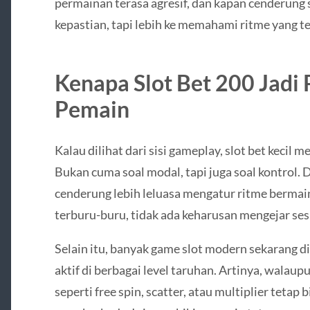
permainan terasa agresif, dan kapan cenderung 
kepastian, tapi lebih ke memahami ritme yang te
Kenapa Slot Bet 200 Jadi 
Pemain
Kalau dilihat dari sisi gameplay, slot bet kecil 
Bukan cuma soal modal, tapi juga soal kontrol.
cenderung lebih leluasa mengatur ritme bermain
terburu-buru, tidak ada keharusan mengejar se
Selain itu, banyak game slot modern sekarang di
aktif di berbagai level taruhan. Artinya, walaupu
seperti free spin, scatter, atau multiplier tetap