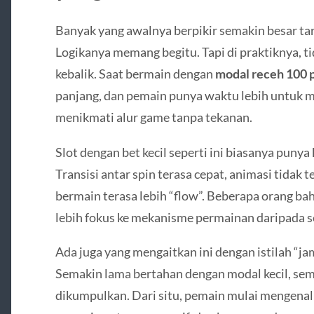
Banyak yang awalnya berpikir semakin besar tar
Logikanya memang begitu. Tapi di praktiknya, ti
kebalik. Saat bermain dengan
modal receh 100 
panjang, dan pemain punya waktu lebih untuk 
menikmati alur game tanpa tekanan.
Slot dengan bet kecil seperti ini biasanya punya
Transisi antar spin terasa cepat, animasi tidak t
bermain terasa lebih “flow”. Beberapa orang bahk
lebih fokus ke mekanisme permainan daripada se
Ada juga yang mengaitkan ini dengan istilah “ja
Semakin lama bertahan dengan modal kecil, se
dikumpulkan. Dari situ, pemain mulai mengenali