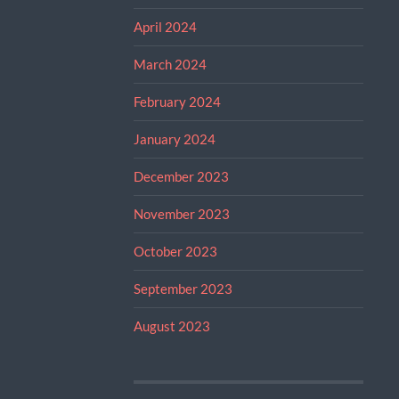
April 2024
March 2024
February 2024
January 2024
December 2023
November 2023
October 2023
September 2023
August 2023