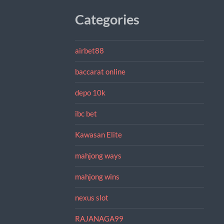
Categories
airbet88
baccarat online
depo 10k
ibc bet
Kawasan Elite
mahjong ways
mahjong wins
nexus slot
RAJANAGA99