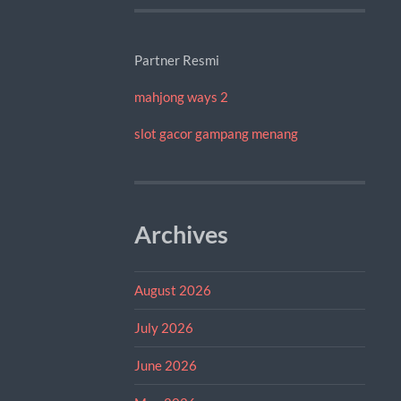
Partner Resmi
mahjong ways 2
slot gacor gampang menang
Archives
August 2026
July 2026
June 2026