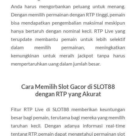
Anda harus mengorbankan peluang untuk menang.
Dengan memilih permainan dengan RTP tinggi, pemain
bisa mendapatkan pengembalian maksimal meskipun
hanya bertaruh dengan nominal kecil. RTP Live yang
terupdate membantu pemain untuk lebih selektif
dalam memilih permainan, meningkatkan
kemungkinan untuk meraih jackpot tanpa harus
mempertaruhkan uang dalam jumlah besar.
Cara Memilih Slot Gacor di SLOT88
dengan RTP yang Akurat
Fitur RTP Live di SLOT88 memberikan keuntungan
besar bagi pemain, terutama bagi mereka yang memilih
taruhan kecil. Dengan adanya informasi real-time
tentang RTP, pemain dapat mengetahui permainan slot