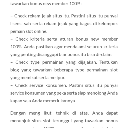
tawarkan bonus new member 100%:
– Check rekam jejak situs itu. Pastini situs itu punyai
lisensi sah serta rekam jejak yang bagus di kelompok
pemain slot online.
– Check kriteria serta aturan bonus new member
100%. Anda pastikan agar mendalami seluruh kriteria
yang penting disanggupi biar bonus itu bisa di-claim.
– Check type permainan yang dijajakan. Tentukan
blog yang tawarkan beberapa type permainan slot
yang memikat serta melipur.
– Check service konsumen. Pastini situs itu punyai
service konsumen yang peka serta siap menolong Anda
kapan saja Anda memerlukannya.
Dengan meng ikuti tehnik di atas, Anda dapat
menunjuk situs slot terunggul yang tawarkan bonus