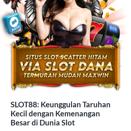
SLOT88: Keunggulan Taruhan
Kecil dengan Kemenangan
Besar di Dunia Slot