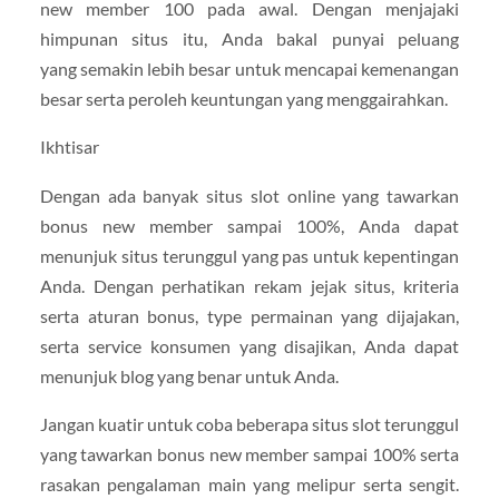
new member 100 pada awal. Dengan menjajaki
himpunan situs itu, Anda bakal punyai peluang
yang semakin lebih besar untuk mencapai kemenangan
besar serta peroleh keuntungan yang menggairahkan.
Ikhtisar
Dengan ada banyak situs slot online yang tawarkan
bonus new member sampai 100%, Anda dapat
menunjuk situs terunggul yang pas untuk kepentingan
Anda. Dengan perhatikan rekam jejak situs, kriteria
serta aturan bonus, type permainan yang dijajakan,
serta service konsumen yang disajikan, Anda dapat
menunjuk blog yang benar untuk Anda.
Jangan kuatir untuk coba beberapa situs slot terunggul
yang tawarkan bonus new member sampai 100% serta
rasakan pengalaman main yang melipur serta sengit.