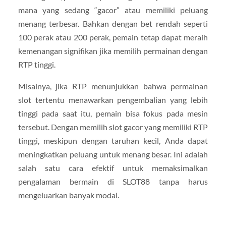
mana yang sedang “gacor” atau memiliki peluang
menang terbesar. Bahkan dengan bet rendah seperti
100 perak atau 200 perak, pemain tetap dapat meraih
kemenangan signifikan jika memilih permainan dengan
RTP tinggi.
Misalnya, jika RTP menunjukkan bahwa permainan
slot tertentu menawarkan pengembalian yang lebih
tinggi pada saat itu, pemain bisa fokus pada mesin
tersebut. Dengan memilih slot gacor yang memiliki RTP
tinggi, meskipun dengan taruhan kecil, Anda dapat
meningkatkan peluang untuk menang besar. Ini adalah
salah satu cara efektif untuk memaksimalkan
pengalaman bermain di SLOT88 tanpa harus
mengeluarkan banyak modal.