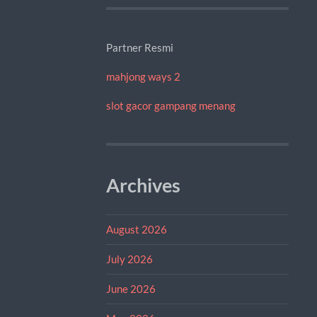
Partner Resmi
mahjong ways 2
slot gacor gampang menang
Archives
August 2026
July 2026
June 2026