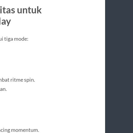
itas untuk
lay
ui tiga mode:
bat ritme spin.
an.
ancing momentum.