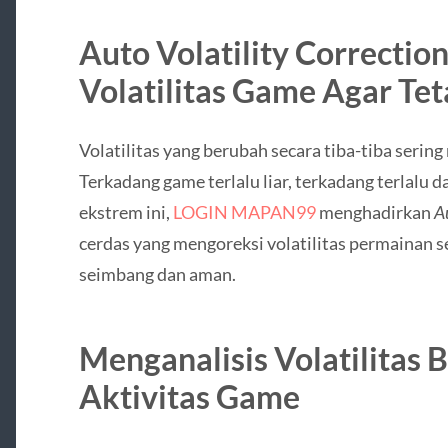
Auto Volatility Correcti
Volatilitas Game Agar Tet
Volatilitas yang berubah secara tiba-tiba seri
Terkadang game terlalu liar, terkadang terlalu 
ekstrem ini,
LOGIN MAPAN99
menghadirkan
Au
cerdas yang mengoreksi volatilitas permainan s
seimbang dan aman.
Menganalisis Volatilitas
Aktivitas Game