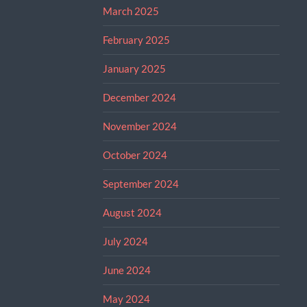
March 2025
February 2025
January 2025
December 2024
November 2024
October 2024
September 2024
August 2024
July 2024
June 2024
May 2024