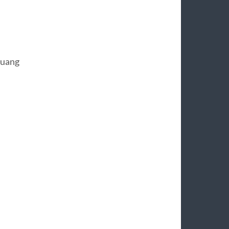
luang