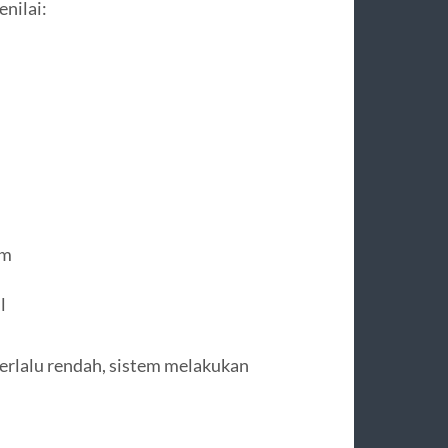
enilai:
em
l
u terlalu rendah, sistem melakukan