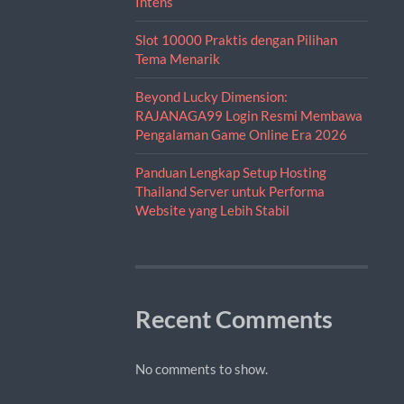
Intens
Slot 10000 Praktis dengan Pilihan
Tema Menarik
Beyond Lucky Dimension:
RAJANAGA99 Login Resmi Membawa
Pengalaman Game Online Era 2026
Panduan Lengkap Setup Hosting
Thailand Server untuk Performa
Website yang Lebih Stabil
Recent Comments
No comments to show.