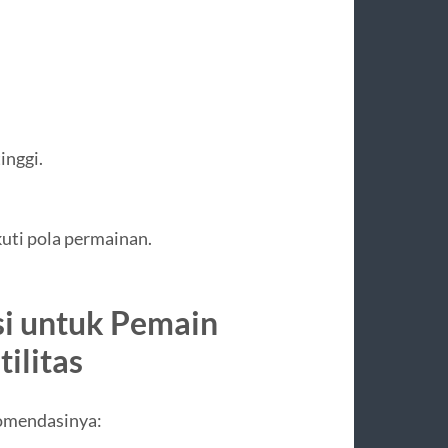
inggi.
uti pola permainan.
 untuk Pemain
ilitas
komendasinya: