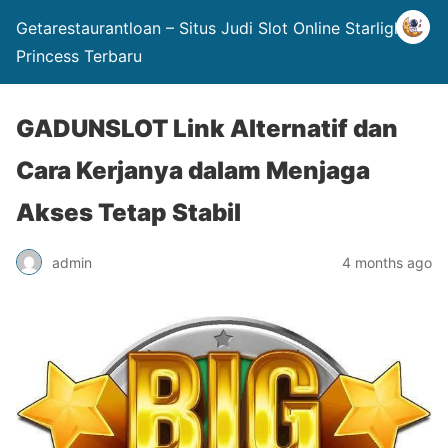
Getarestaurantloan – Situs Judi Slot Online Starlight
Princess Terbaru
GADUNSLOT Link Alternatif dan
Cara Kerjanya dalam Menjaga
Akses Tetap Stabil
admin
4 months ago