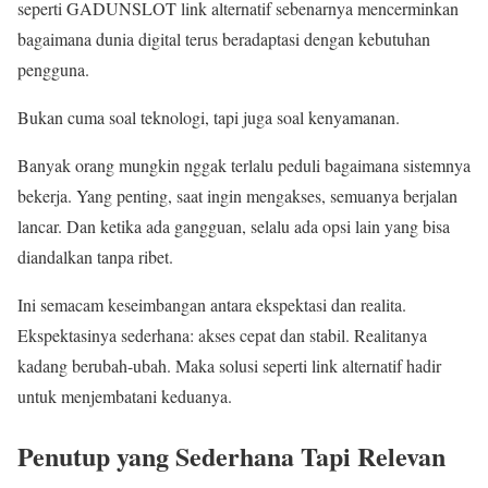
seperti GADUNSLOT link alternatif sebenarnya mencerminkan
bagaimana dunia digital terus beradaptasi dengan kebutuhan
pengguna.
Bukan cuma soal teknologi, tapi juga soal kenyamanan.
Banyak orang mungkin nggak terlalu peduli bagaimana sistemnya
bekerja. Yang penting, saat ingin mengakses, semuanya berjalan
lancar. Dan ketika ada gangguan, selalu ada opsi lain yang bisa
diandalkan tanpa ribet.
Ini semacam keseimbangan antara ekspektasi dan realita.
Ekspektasinya sederhana: akses cepat dan stabil. Realitanya
kadang berubah-ubah. Maka solusi seperti link alternatif hadir
untuk menjembatani keduanya.
Penutup yang Sederhana Tapi Relevan