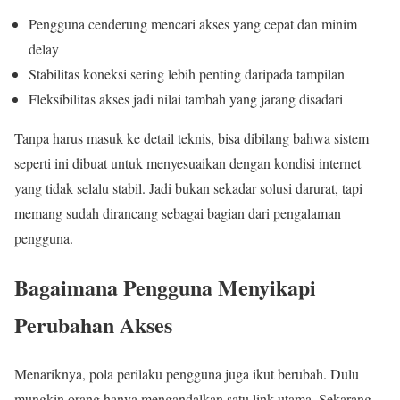
Pengguna cenderung mencari akses yang cepat dan minim
delay
Stabilitas koneksi sering lebih penting daripada tampilan
Fleksibilitas akses jadi nilai tambah yang jarang disadari
Tanpa harus masuk ke detail teknis, bisa dibilang bahwa sistem
seperti ini dibuat untuk menyesuaikan dengan kondisi internet
yang tidak selalu stabil. Jadi bukan sekadar solusi darurat, tapi
memang sudah dirancang sebagai bagian dari pengalaman
pengguna.
Bagaimana Pengguna Menyikapi
Perubahan Akses
Menariknya, pola perilaku pengguna juga ikut berubah. Dulu
mungkin orang hanya mengandalkan satu link utama. Sekarang,