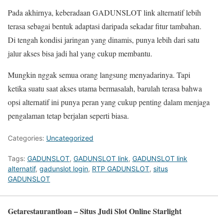
Pada akhirnya, keberadaan GADUNSLOT link alternatif lebih
terasa sebagai bentuk adaptasi daripada sekadar fitur tambahan.
Di tengah kondisi jaringan yang dinamis, punya lebih dari satu
jalur akses bisa jadi hal yang cukup membantu.
Mungkin nggak semua orang langsung menyadarinya. Tapi
ketika suatu saat akses utama bermasalah, barulah terasa bahwa
opsi alternatif ini punya peran yang cukup penting dalam menjaga
pengalaman tetap berjalan seperti biasa.
Categories:
Uncategorized
Tags:
GADUNSLOT
,
GADUNSLOT link
,
GADUNSLOT link
alternatif
,
gadunslot login
,
RTP GADUNSLOT
,
situs
GADUNSLOT
Getarestaurantloan – Situs Judi Slot Online Starlight