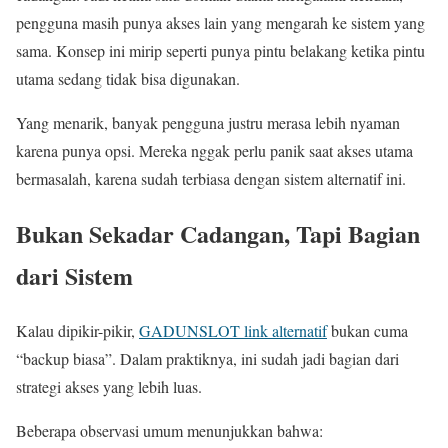
pengguna masih punya akses lain yang mengarah ke sistem yang
sama. Konsep ini mirip seperti punya pintu belakang ketika pintu
utama sedang tidak bisa digunakan.
Yang menarik, banyak pengguna justru merasa lebih nyaman
karena punya opsi. Mereka nggak perlu panik saat akses utama
bermasalah, karena sudah terbiasa dengan sistem alternatif ini.
Bukan Sekadar Cadangan, Tapi Bagian
dari Sistem
Kalau dipikir-pikir,
GADUNSLOT link alternatif
bukan cuma
“backup biasa”. Dalam praktiknya, ini sudah jadi bagian dari
strategi akses yang lebih luas.
Beberapa observasi umum menunjukkan bahwa: