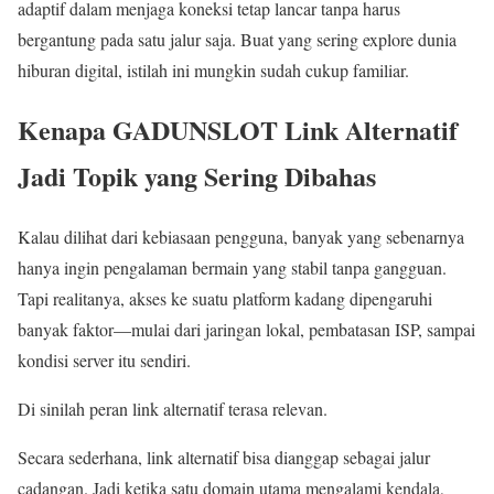
adaptif dalam menjaga koneksi tetap lancar tanpa harus
bergantung pada satu jalur saja. Buat yang sering explore dunia
hiburan digital, istilah ini mungkin sudah cukup familiar.
Kenapa GADUNSLOT Link Alternatif
Jadi Topik yang Sering Dibahas
Kalau dilihat dari kebiasaan pengguna, banyak yang sebenarnya
hanya ingin pengalaman bermain yang stabil tanpa gangguan.
Tapi realitanya, akses ke suatu platform kadang dipengaruhi
banyak faktor—mulai dari jaringan lokal, pembatasan ISP, sampai
kondisi server itu sendiri.
Di sinilah peran link alternatif terasa relevan.
Secara sederhana, link alternatif bisa dianggap sebagai jalur
cadangan. Jadi ketika satu domain utama mengalami kendala,