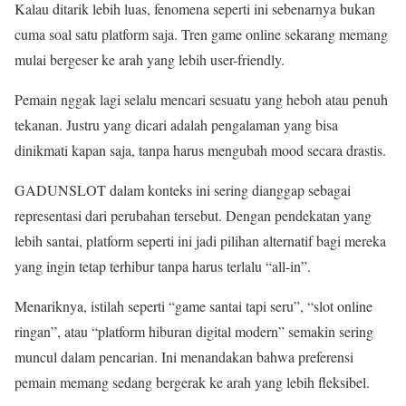
Kalau ditarik lebih luas, fenomena seperti ini sebenarnya bukan
cuma soal satu platform saja. Tren game online sekarang memang
mulai bergeser ke arah yang lebih user-friendly.
Pemain nggak lagi selalu mencari sesuatu yang heboh atau penuh
tekanan. Justru yang dicari adalah pengalaman yang bisa
dinikmati kapan saja, tanpa harus mengubah mood secara drastis.
GADUNSLOT dalam konteks ini sering dianggap sebagai
representasi dari perubahan tersebut. Dengan pendekatan yang
lebih santai, platform seperti ini jadi pilihan alternatif bagi mereka
yang ingin tetap terhibur tanpa harus terlalu “all-in”.
Menariknya, istilah seperti “game santai tapi seru”, “slot online
ringan”, atau “platform hiburan digital modern” semakin sering
muncul dalam pencarian. Ini menandakan bahwa preferensi
pemain memang sedang bergerak ke arah yang lebih fleksibel.