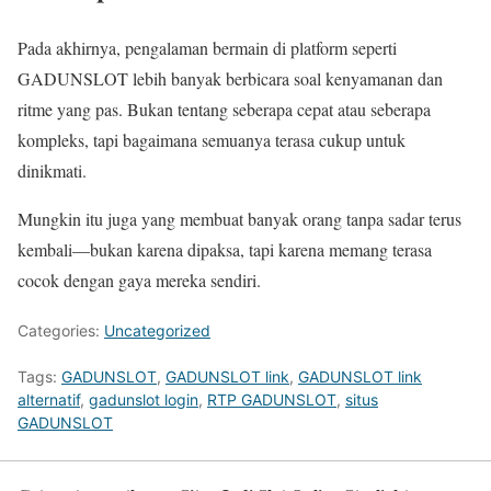
Pada akhirnya, pengalaman bermain di platform seperti
GADUNSLOT lebih banyak berbicara soal kenyamanan dan
ritme yang pas. Bukan tentang seberapa cepat atau seberapa
kompleks, tapi bagaimana semuanya terasa cukup untuk
dinikmati.
Mungkin itu juga yang membuat banyak orang tanpa sadar terus
kembali—bukan karena dipaksa, tapi karena memang terasa
cocok dengan gaya mereka sendiri.
Categories:
Uncategorized
Tags:
GADUNSLOT
,
GADUNSLOT link
,
GADUNSLOT link
alternatif
,
gadunslot login
,
RTP GADUNSLOT
,
situs
GADUNSLOT