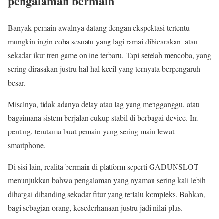
pengalaman bermain
Banyak pemain awalnya datang dengan ekspektasi tertentu—
mungkin ingin coba sesuatu yang lagi ramai dibicarakan, atau
sekadar ikut tren game online terbaru. Tapi setelah mencoba, yang
sering dirasakan justru hal-hal kecil yang ternyata berpengaruh
besar.
Misalnya, tidak adanya delay atau lag yang mengganggu, atau
bagaimana sistem berjalan cukup stabil di berbagai device. Ini
penting, terutama buat pemain yang sering main lewat
smartphone.
Di sisi lain, realita bermain di platform seperti GADUNSLOT
menunjukkan bahwa pengalaman yang nyaman sering kali lebih
dihargai dibanding sekadar fitur yang terlalu kompleks. Bahkan,
bagi sebagian orang, kesederhanaan justru jadi nilai plus.