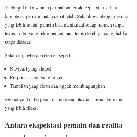
Kadang, ketika sebuah permainan terlalu cepat atau terlalu
kompleks, pemain malah cepat lelah. Sebaliknya, dengan tempo
yang lebih santai, pemain bisa menikmati setiap momen tanpa
tekanan. Ini yang bikin pengalaman terasa lebih panjang, bahkan
tanpa disadari.
Selain itu, beberapa elemen seperti:
Navigasi yang simpel
Respons sistem yang ringan
Tampilan yang clean dan nggak membingungkan
semuanya ikut berperan dalam menciptakan suasana bermain
yang lebih rileks.
Antara ekspektasi pemain dan realita