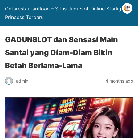
Getarestaurantloan – Situs Judi Slot Online Starlight
Princess Terbaru
GADUNSLOT dan Sensasi Main
Santai yang Diam-Diam Bikin
Betah Berlama-Lama
admin
4 months ago