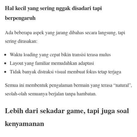
Hal kecil yang sering nggak disadari tapi
berpengaruh
Ada beberapa aspek yang jarang dibahas secara langsung, tapi
sering dirasakan:
Waktu loading yang cepat bikin transisi terasa mulus
Layout yang familiar memudahkan adaptasi
Tidak banyak distraksi visual membuat fokus tetap terjaga
Semua ini membentuk pengalaman bermain yang terasa “natural”,
seolah-olah semuanya berjalan tanpa hambatan.
Lebih dari sekadar game, tapi juga soal
kenyamanan