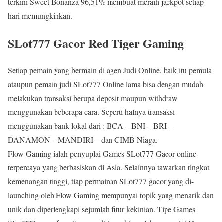
terkini Sweet Bonanza 96,51% membuat meraih jackpot setiap
hari memungkinkan.
SLot777 Gacor Red Tiger Gaming
Setiap pemain yang bermain di agen Judi Online, baik itu pemula
ataupun pemain judi SLot777 Online lama bisa dengan mudah
melakukan transaksi berupa deposit maupun withdraw
menggunakan beberapa cara. Seperti halnya transaksi
menggunakan bank lokal dari : BCA – BNI – BRI –
DANAMON – MANDIRI – dan CIMB Niaga.
Flow Gaming ialah penyuplai Games SLot777 Gacor online
terpercaya yang berbasiskan di Asia. Selainnya tawarkan tingkat
kemenangan tinggi, tiap permainan SLot777 gacor yang di-
launching oleh Flow Gaming mempunyai topik yang menarik dan
unik dan diperlengkapi sejumlah fitur kekinian. Tipe Games