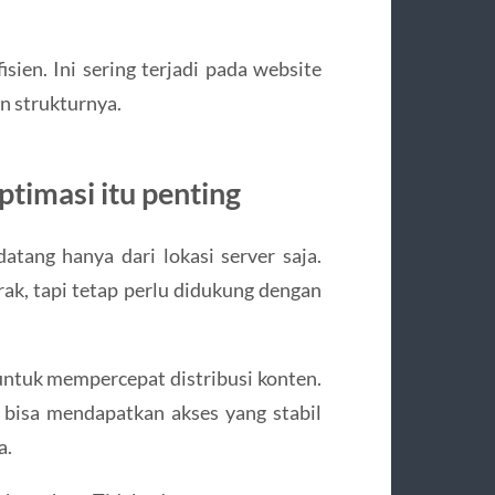
sien. Ini sering terjadi pada website
n strukturnya.
timasi itu penting
atang hanya dari lokasi server saja.
ak, tapi tetap perlu didukung dengan
untuk mempercepat distribusi konten.
p bisa mendapatkan akses yang stabil
a.