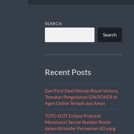
SEARCH
Search
Recent Posts
Dari First Deal Menuju Royal Victory,
Temukan Pengalaman IDN POKER di
Agen Online Terbaik dan Aman
TOTO SLOT Eclipse Protocol:
Menelusuri Secret Number Route
dalam Atmosfer Permainan 4D yang