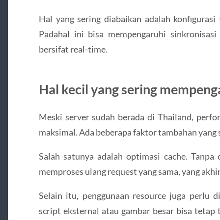
Hal yang sering diabaikan adalah konfigurasi
Padahal ini bisa mempengaruhi sinkronisasi 
bersifat real-time.
Hal kecil yang sering mempeng
Meski server sudah berada di Thailand, perfo
maksimal. Ada beberapa faktor tambahan yang s
Salah satunya adalah optimasi cache. Tanpa c
memproses ulang request yang sama, yang akh
Selain itu, penggunaan resource juga perlu 
script eksternal atau gambar besar bisa tetap