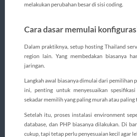
melakukan perubahan besar di sisi coding.
Cara dasar memulai konfigurasi
Dalam praktiknya, setup hosting Thailand ser
region lain. Yang membedakan biasanya han
jaringan.
Langkah awal biasanya dimulai dari pemilihan p
ini, penting untuk menyesuaikan spesifika
sekadar memilih yang paling murah atau paling t
Setelah itu, proses instalasi environment sep
database, dan PHP biasanya dilakukan. Di ban
cukup, tapi tetap perlu penyesuaian kecil agar l