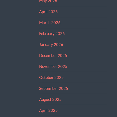
May 2026
April 2026
March 2026
February 2026
January 2026
December 2025
November 2025
October 2025
September 2025
August 2025
April 2025