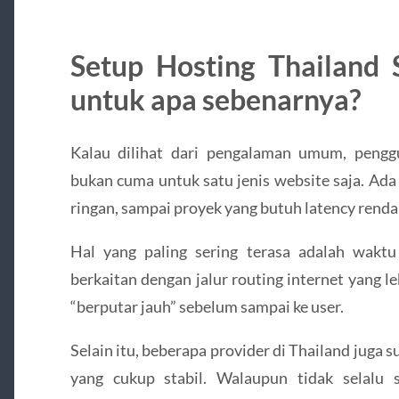
Setup Hosting Thailand S
untuk apa sebenarnya?
Kalau dilihat dari pengalaman umum, pengg
bukan cuma untuk satu jenis website saja. Ada 
ringan, sampai proyek yang butuh latency renda
Hal yang paling sering terasa adalah waktu 
berkaitan dengan jalur routing internet yang l
“berputar jauh” sebelum sampai ke user.
Selain itu, beberapa provider di Thailand juga
yang cukup stabil. Walaupun tidak selalu 