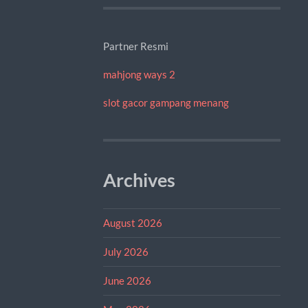
Partner Resmi
mahjong ways 2
slot gacor gampang menang
Archives
August 2026
July 2026
June 2026