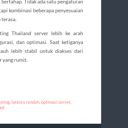
s bertahap. Tidak ada satu pengaturan
api kombinasi beberapa penyesuaian
 terasa.
ting Thailand server lebih ke arah
urasi, dan optimasi. Saat ketiganya
auh lebih stabil untuk diakses dari
r yang rumit.
osting
,
latency rendah
,
optimasi server
,
eed