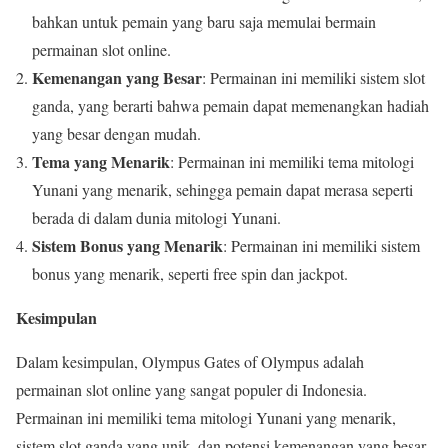
bahkan untuk pemain yang baru saja memulai bermain
permainan slot online.
Kemenangan yang Besar
: Permainan ini memiliki sistem slot
ganda, yang berarti bahwa pemain dapat memenangkan hadiah
yang besar dengan mudah.
Tema yang Menarik
: Permainan ini memiliki tema mitologi
Yunani yang menarik, sehingga pemain dapat merasa seperti
berada di dalam dunia mitologi Yunani.
Sistem Bonus yang Menarik
: Permainan ini memiliki sistem
bonus yang menarik, seperti free spin dan jackpot.
Kesimpulan
Dalam kesimpulan, Olympus Gates of Olympus adalah
permainan slot online yang sangat populer di Indonesia.
Permainan ini memiliki tema mitologi Yunani yang menarik,
sistem slot ganda yang unik, dan potensi kemenangan yang besar.