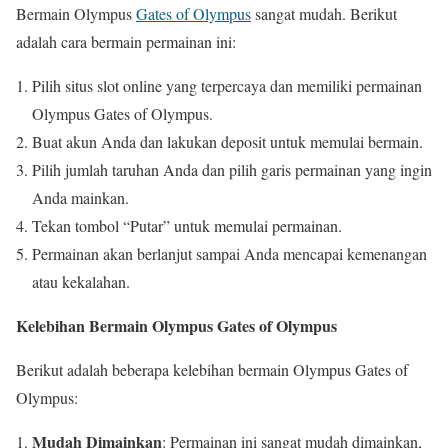
Bermain Olympus
Gates of Olympus
sangat mudah. Berikut
adalah cara bermain permainan ini:
Pilih situs slot online yang terpercaya dan memiliki permainan
Olympus Gates of Olympus.
Buat akun Anda dan lakukan deposit untuk memulai bermain.
Pilih jumlah taruhan Anda dan pilih garis permainan yang ingin
Anda mainkan.
Tekan tombol “Putar” untuk memulai permainan.
Permainan akan berlanjut sampai Anda mencapai kemenangan
atau kekalahan.
Kelebihan Bermain Olympus Gates of Olympus
Berikut adalah beberapa kelebihan bermain Olympus Gates of
Olympus:
Mudah Dimainkan
: Permainan ini sangat mudah dimainkan,