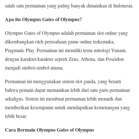
salah satu permainan yang paling banyak dimainkan di Indonesia.
Apa itu Olympus Gates of Olympus?
Olympus Gates of Olympus adalah permainan slot online yang
dikembangkan oleh perusahaan game online terkemuka,
Pragmatic Play. Permainan ini memiliki tema mitologi Yunani,
dengan karakter-karakter seperti Zeus, Athena, dan Poseidon
menjadi simbol-simbol utama.
Permainan ini menggunakan sistem slot ganda, yang berarti
bahwa pemain dapat memainkan lebih dari satu garis permainan
sekaligus. Sistem ini membuat permainan lebih menarik dan
memberikan kesempatan untuk mendapatkan kemenangan yang
lebih besar.
Cara Bermain Olympus Gates of Olympus