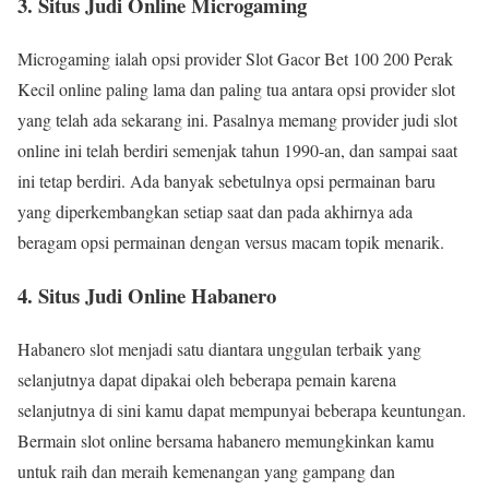
3. Situs Judi Online Microgaming
Microgaming ialah opsi provider Slot Gacor Bet 100 200 Perak
Kecil online paling lama dan paling tua antara opsi provider slot
yang telah ada sekarang ini. Pasalnya memang provider judi slot
online ini telah berdiri semenjak tahun 1990-an, dan sampai saat
ini tetap berdiri. Ada banyak sebetulnya opsi permainan baru
yang diperkembangkan setiap saat dan pada akhirnya ada
beragam opsi permainan dengan versus macam topik menarik.
4. Situs Judi Online Habanero
Habanero slot menjadi satu diantara unggulan terbaik yang
selanjutnya dapat dipakai oleh beberapa pemain karena
selanjutnya di sini kamu dapat mempunyai beberapa keuntungan.
Bermain slot online bersama habanero memungkinkan kamu
untuk raih dan meraih kemenangan yang gampang dan