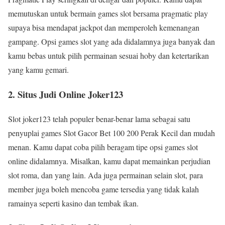
memutuskan untuk bermain games slot bersama pragmatic play
supaya bisa mendapat jackpot dan memperoleh kemenangan
gampang. Opsi games slot yang ada didalamnya juga banyak dan
kamu bebas untuk pilih permainan sesuai hoby dan ketertarikan
yang kamu gemari.
2. Situs Judi Online Joker123
Slot joker123 telah populer benar-benar lama sebagai satu
penyuplai games Slot Gacor Bet 100 200 Perak Kecil dan mudah
menan. Kamu dapat coba pilih beragam tipe opsi games slot
online didalamnya. Misalkan, kamu dapat memainkan perjudian
slot roma, dan yang lain. Ada juga permainan selain slot, para
member juga boleh mencoba game tersedia yang tidak kalah
ramainya seperti kasino dan tembak ikan.