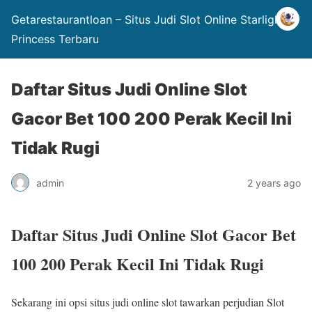
Getarestaurantloan – Situs Judi Slot Online Starlight
Princess Terbaru
Daftar Situs Judi Online Slot
Gacor Bet 100 200 Perak Kecil Ini
Tidak Rugi
admin
2 years ago
Daftar Situs Judi Online Slot Gacor Bet
100 200 Perak Kecil Ini Tidak Rugi
Sekarang ini opsi situs judi online slot tawarkan perjudian Slot