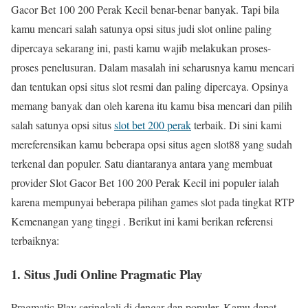
Gacor Bet 100 200 Perak Kecil benar-benar banyak. Tapi bila
kamu mencari salah satunya opsi situs judi slot online paling
dipercaya sekarang ini, pasti kamu wajib melakukan proses-
proses penelusuran. Dalam masalah ini seharusnya kamu mencari
dan tentukan opsi situs slot resmi dan paling dipercaya. Opsinya
memang banyak dan oleh karena itu kamu bisa mencari dan pilih
salah satunya opsi situs
slot bet 200 perak
terbaik. Di sini kami
mereferensikan kamu beberapa opsi situs agen slot88 yang sudah
terkenal dan populer. Satu diantaranya antara yang membuat
provider Slot Gacor Bet 100 200 Perak Kecil ini populer ialah
karena mempunyai beberapa pilihan games slot pada tingkat RTP
Kemenangan yang tinggi . Berikut ini kami berikan referensi
terbaiknya:
1. Situs Judi Online Pragmatic Play
Pragmatic Play seringkali di dengar dan populer. Kamu dapat