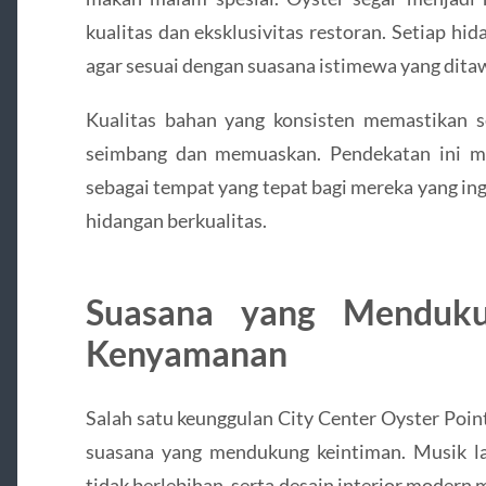
kualitas dan eksklusivitas restoran. Setiap hi
agar sesuai dengan suasana istimewa yang dita
Kualitas bahan yang konsisten memastikan se
seimbang dan memuaskan. Pendekatan ini me
sebagai tempat yang tepat bagi mereka yang i
hidangan berkualitas.
Suasana yang Menduku
Kenyamanan
Salah satu keunggulan City Center Oyster Po
suasana yang mendukung keintiman. Musik l
tidak berlebihan, serta desain interior modern