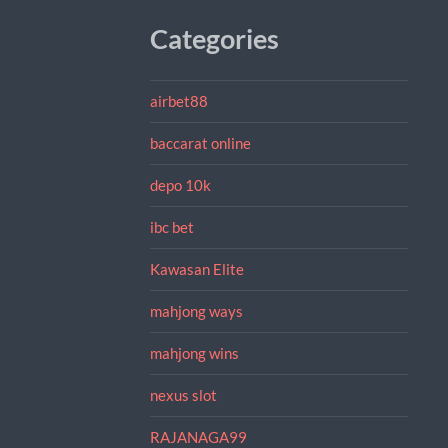
Categories
airbet88
baccarat online
depo 10k
ibc bet
Kawasan Elite
mahjong ways
mahjong wins
nexus slot
RAJANAGA99