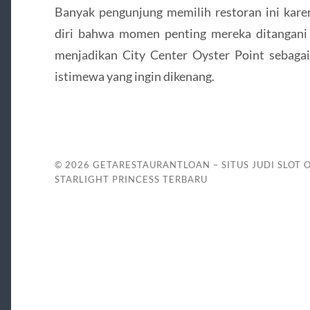
Banyak pengunjung memilih restoran ini ka
diri bahwa momen penting mereka ditangani d
menjadikan City Center Oyster Point sebag
istimewa yang ingin dikenang.
© 2026
GETARESTAURANTLOAN – SITUS JUDI SLOT 
STARLIGHT PRINCESS TERBARU