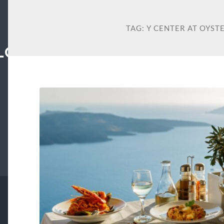
TAG:
Y CENTER AT OYSTE
LOAN