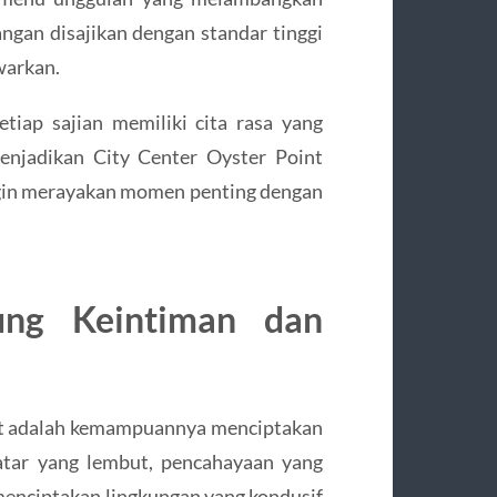
dangan disajikan dengan standar tinggi
warkan.
tiap sajian memiliki cita rasa yang
njadikan City Center Oyster Point
ngin merayakan momen penting dengan
ng Keintiman dan
int adalah kemampuannya menciptakan
atar yang lembut, pencahayaan yang
 menciptakan lingkungan yang kondusif