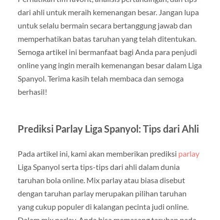
dari ahli untuk meraih kemenangan besar. Jangan lupa
untuk selalu bermain secara bertanggung jawab dan
memperhatikan batas taruhan yang telah ditentukan.
Semoga artikel ini bermanfaat bagi Anda para penjudi
online yang ingin meraih kemenangan besar dalam Liga
Spanyol. Terima kasih telah membaca dan semoga
berhasil!
Prediksi Parlay Liga Spanyol: Tips dari Ahli
Pada artikel ini, kami akan memberikan prediksi
parlay
Liga Spanyol serta tips-tips dari ahli dalam dunia
taruhan bola online. Mix parlay atau biasa disebut
dengan taruhan parlay merupakan pilihan taruhan
yang cukup populer di kalangan pecinta judi online.
Dalam mix parlay, Anda bisa memasang taruhan pada