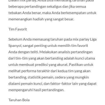
beberapa pertandingan sekaligus dan jika semua
tebakan Anda benar, maka Anda berkesempatan untuk
memenangkan hadiah yang sangat besar.
Tim Favorit
Sebelum Anda memasang taruhan pada mix parlay Liga
Spanyol, sangat penting untuk memilih tim favorit
Anda dengan teliti. Melakukan analisis pertandingan
dari tim-tim yang akan bertanding adalah kunci utama
untuk membuat prediksi yang akurat. Pastikan untuk
melihat performa terakhir dari kedua tim yang akan
bertanding, statistik pemain, cedera yang mungkin
dialami pemain kunci, dan faktor-faktor lain yang dapat
mempengaruhi hasil pertandingan.
Taruhan Bola