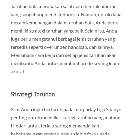
Taruhan bola merupakan salah satu bentuk hiburan
yang sangat populer di Indonesia. Namun, untuk dapat
meraih kemenangan dalam taruhan bola, Anda perlu
memiliki strategi taruhan yang baik. Selain itu, Anda
juga perlu mengetahui berbagai jenis taruhan yang
tersedia seperti over under, handicap, dan lainnya.
Memahami cara kerja dari setiap jenis taruhan akan
membantu Anda untuk membuat prediksi yang lebih
akurat.
Strategi Taruhan
Saat Anda ingin bertaruh pada mix parlay Liga Spanyol,
penting untuk memiliki strategi taruhan yang matang.
Hindari untuk terlalu sering mengandalkan
keberuntungan semata, namun lebih fokus pada