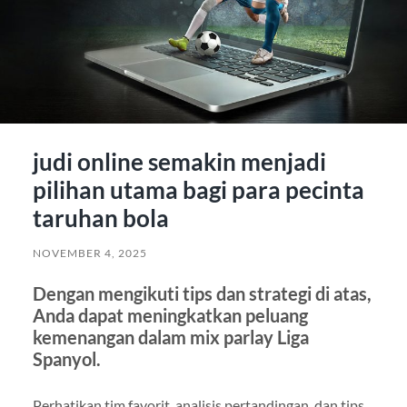
judi online semakin menjadi
pilihan utama bagi para pecinta
taruhan bola
NOVEMBER 4, 2025
Dengan mengikuti tips dan strategi di atas,
Anda dapat meningkatkan peluang
kemenangan dalam mix parlay Liga
Spanyol.
Perhatikan tim favorit, analisis pertandingan, dan tips