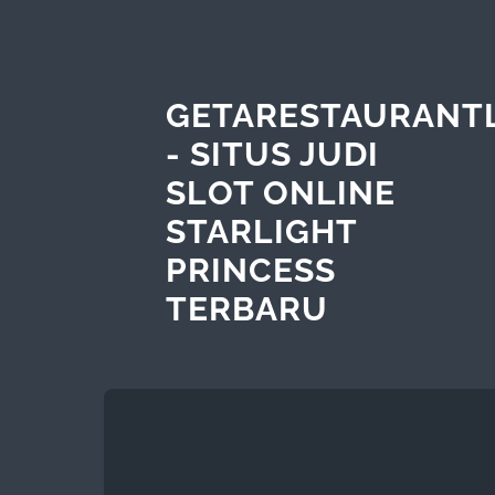
GETARESTAURANT
- SITUS JUDI
SLOT ONLINE
STARLIGHT
PRINCESS
TERBARU