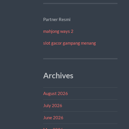
Partner Resmi
mahjong ways 2
slot gacor gampang menang
Archives
August 2026
July 2026
June 2026