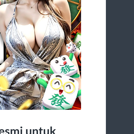
Resmi untuk