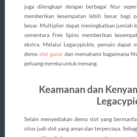
juga dilengkapi dengan berbagai fitur seper
memberikan kesempatan lebih besar bagi 
besar. Multiplier dapat meningkatkan jumlah 
sementara Free Spins memberikan kesempa
ekstra. Melalui Legacypickle, pemain dapat 
demo
slot gacor
dan memahami bagaimana fitur
peluang mereka untuk menang.
Keamanan dan Kenyam
Legacypi
Selain menyediakan demo slot yang bermanfaat
situs judi slot yang aman dan terpercaya. Sebaga