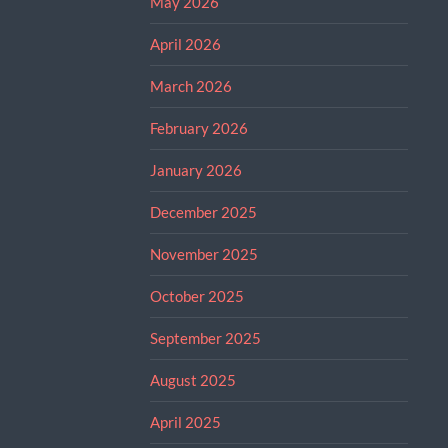
May 2026
April 2026
March 2026
February 2026
January 2026
December 2025
November 2025
October 2025
September 2025
August 2025
April 2025