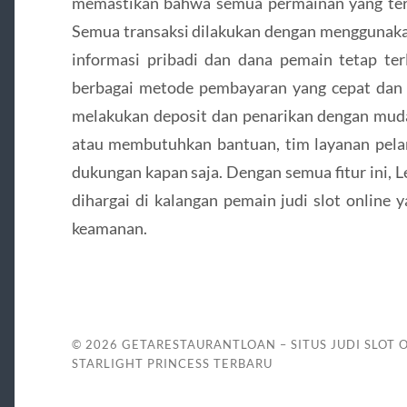
memastikan bahwa semua permainan yang tersed
Semua transaksi dilakukan dengan menggunakan
informasi pribadi dan dana pemain tetap ter
berbagai metode pembayaran yang cepat da
melakukan deposit dan penarikan dengan mud
atau membutuhkan bantuan, tim layanan pela
dukungan kapan saja. Dengan semua fitur ini, L
dihargai di kalangan pemain judi slot onlin
keamanan.
© 2026
GETARESTAURANTLOAN – SITUS JUDI SLOT 
STARLIGHT PRINCESS TERBARU