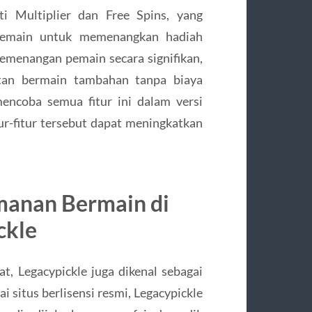
ti Multiplier dan Free Spins, yang
pemain untuk memenangkan hadiah
kemenangan pemain secara signifikan,
tan bermain tambahan tanpa biaya
mencoba semua fitur ini dalam versi
-fitur tersebut dapat meningkatkan
anan Bermain di
ckle
, Legacypickle juga dikenal sebagai
i situs berlisensi resmi, Legacypickle