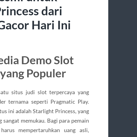
rincess dari
Gacor Hari Ini
edia Demo Slot
s yang Populer
atu situs judi slot terpercaya yang
er ternama seperti Pragmatic Play.
us ini adalah Starlight Princess, yang
g sangat memukau. Bagi para pemain
harus mempertaruhkan uang asli,