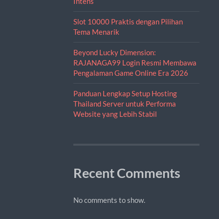
Intens
Slot 10000 Praktis dengan Pilihan
Tema Menarik
Beyond Lucky Dimension:
RAJANAGA99 Login Resmi Membawa
Pengalaman Game Online Era 2026
Panduan Lengkap Setup Hosting
Thailand Server untuk Performa
Website yang Lebih Stabil
Recent Comments
No comments to show.