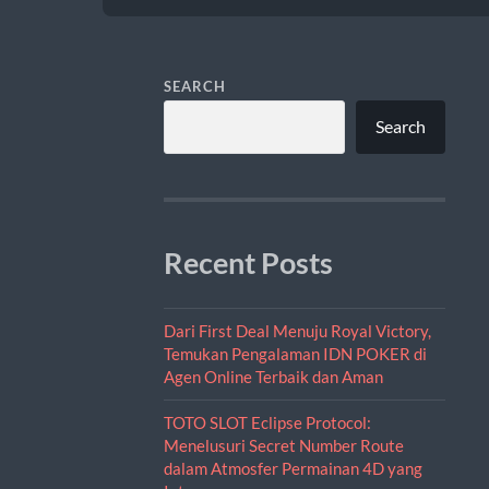
SEARCH
Search
Recent Posts
Dari First Deal Menuju Royal Victory,
Temukan Pengalaman IDN POKER di
Agen Online Terbaik dan Aman
TOTO SLOT Eclipse Protocol:
Menelusuri Secret Number Route
dalam Atmosfer Permainan 4D yang