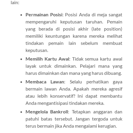
lain:
Permainan Posisi
: Posisi Anda di meja sangat
mempengaruhi keputusan taruhan. Pemain
yang berada di posisi akhir (late position)
memiliki keuntungan karena mereka melihat
tindakan pemain lain sebelum membuat
keputusan.
Memilih Kartu Awal
: Tidak semua kartu awal
layak untuk dimainkan. Pelajari mana yang
harus dimainkan dan mana yang harus dibuang.
Membaca Lawan
: Selalu perhatikan gaya
bermain lawan Anda. Apakah mereka agresif
atau lebih konservatif? Ini dapat membantu
Anda mengantisipasi tindakan mereka.
Mengelola Bankroll
: Tetapkan anggaran dan
patuhi batas tersebut. Jangan tergoda untuk
terus bermain jika Anda mengalami kerugian.