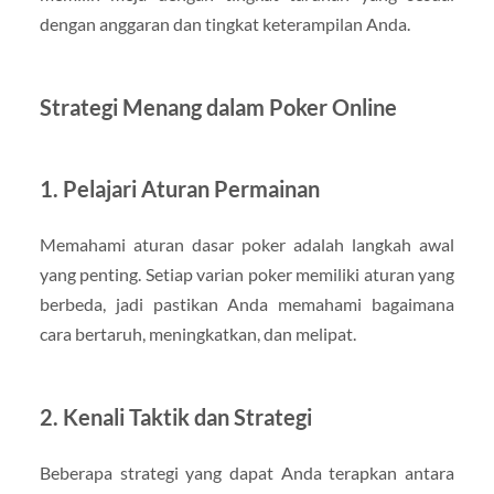
dengan anggaran dan tingkat keterampilan Anda.
Strategi Menang dalam Poker Online
1. Pelajari Aturan Permainan
Memahami aturan dasar poker adalah langkah awal
yang penting. Setiap varian poker memiliki aturan yang
berbeda, jadi pastikan Anda memahami bagaimana
cara bertaruh, meningkatkan, dan melipat.
2. Kenali Taktik dan Strategi
Beberapa strategi yang dapat Anda terapkan antara