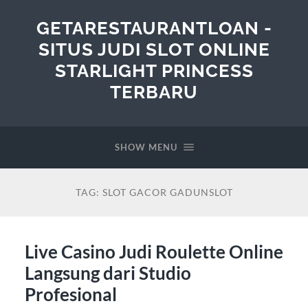
GETARESTAURANTLOAN -
SITUS JUDI SLOT ONLINE
STARLIGHT PRINCESS
TERBARU
SHOW MENU
TAG:
SLOT GACOR GADUNSLOT
Live Casino Judi Roulette Online
Langsung dari Studio
Profesional