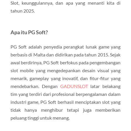
Slot, keunggulannya, dan apa yang menanti kita di
tahun 2025.
Apa itu PG Soft?
PG Soft adalah penyedia perangkat lunak game yang
berbasis di Malta dan didirikan pada tahun 2015. Sejak
awal berdirinya, PG Soft berfokus pada pengembangan
slot mobile yang mengedepankan desain visual yang
menarik, gameplay yang inovatif, dan fitur-fitur yang
mendebarkan. Dengan
GADUNSLOT
latar belakang
tim yang terdiri dari profesional berpengalaman dalam
industri game, PG Soft berhasil menciptakan slot yang
tidak hanya menghibur tetapi juga memberikan
peluang tinggi untuk menang.