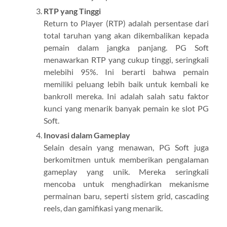
RTP yang Tinggi
Return to Player (RTP) adalah persentase dari
total taruhan yang akan dikembalikan kepada
pemain dalam jangka panjang. PG Soft
menawarkan RTP yang cukup tinggi, seringkali
melebihi 95%. Ini berarti bahwa pemain
memiliki peluang lebih baik untuk kembali ke
bankroll mereka. Ini adalah salah satu faktor
kunci yang menarik banyak pemain ke slot PG
Soft.
Inovasi dalam Gameplay
Selain desain yang menawan, PG Soft juga
berkomitmen untuk memberikan pengalaman
gameplay yang unik. Mereka seringkali
mencoba untuk menghadirkan mekanisme
permainan baru, seperti sistem grid, cascading
reels, dan gamifikasi yang menarik.