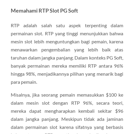
Memahami RTP Slot PG Soft
RTP adalah salah satu aspek terpenting dalam
permainan slot. RTP yang tinggi menunjukkan bahwa
mesin slot lebih menguntungkan bagi pemain, karena
menawarkan pengembalian yang lebih baik atas
taruhan dalam jangka panjang. Dalam konteks PG Soft,
banyak permainan mereka memiliki RTP antara 96%
hingga 98%, menjadikannya pilihan yang menarik bagi
para pemain.
Misalnya, jika seorang pemain memasukkan $100 ke
dalam mesin slot dengan RTP 96%, secara teori,
mereka dapat mengharapkan kembali sekitar $96
dalam jangka panjang. Meskipun tidak ada jaminan
dalam permainan slot karena sifatnya yang berbasis