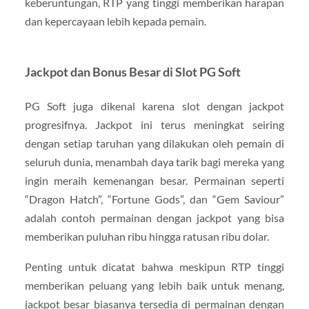
keberuntungan, RTP yang tinggi memberikan harapan
dan kepercayaan lebih kepada pemain.
Jackpot dan Bonus Besar di Slot PG Soft
PG Soft juga dikenal karena slot dengan jackpot
progresifnya. Jackpot ini terus meningkat seiring
dengan setiap taruhan yang dilakukan oleh pemain di
seluruh dunia, menambah daya tarik bagi mereka yang
ingin meraih kemenangan besar. Permainan seperti
“Dragon Hatch”, “Fortune Gods”, dan “Gem Saviour”
adalah contoh permainan dengan jackpot yang bisa
memberikan puluhan ribu hingga ratusan ribu dolar.
Penting untuk dicatat bahwa meskipun RTP tinggi
memberikan peluang yang lebih baik untuk menang,
jackpot besar biasanya tersedia di permainan dengan