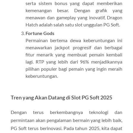
serta sistem bonus yang dapat memberikan
kemenangan besar. Dengan grafik yang
menawan dan gameplay yang inovatif, Dragon
Hatch adalah salah satu slot unggulan PG Soft.
Fortune Gods
Permainan bertema dewa keberuntungan ini
menawarkan jackpot progresif dan berbagai
fitur menarik yang membuat pemain kembali
lagi. RTP yang lebih dari 96% menjadikannya
pilihan populer bagi pemain yang ingin meraih
keberuntungan.
Tren yang Akan Datang di Slot PG Soft 2025
Dengan terus berkembangnya teknologi dan
permintaan akan pengalaman bermain yang lebih baik,
PG Soft terus berinovasi. Pada tahun 2025, kita dapat