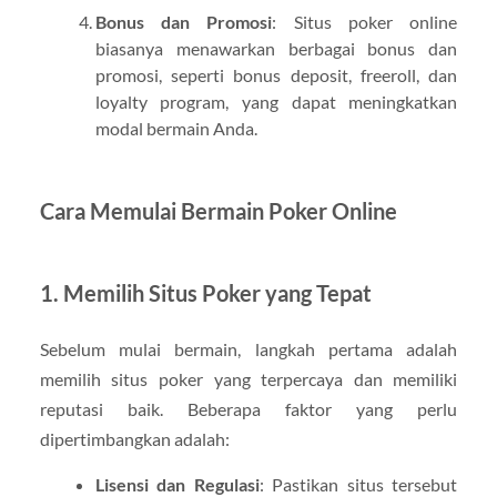
Bonus dan Promosi
: Situs poker online
biasanya menawarkan berbagai bonus dan
promosi, seperti bonus deposit, freeroll, dan
loyalty program, yang dapat meningkatkan
modal bermain Anda.
Cara Memulai Bermain Poker Online
1. Memilih Situs Poker yang Tepat
Sebelum mulai bermain, langkah pertama adalah
memilih situs poker yang terpercaya dan memiliki
reputasi baik. Beberapa faktor yang perlu
dipertimbangkan adalah:
Lisensi dan Regulasi
: Pastikan situs tersebut