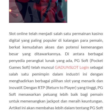
Slot online telah menjadi salah satu permainan kasino
digital yang paling populer di kalangan para pemain,
berkat kemudahan akses dan potensi kemenangan
besar yang ditawarkannya. Di antara berbagai
penyedia perangkat lunak yang ada, PG Soft (Pocket
Games Soft) telah muncul
GADUNSLOT Login
sebagai
salah satu pemimpin dalam industri ini dengan
menghadirkan berbagai pilihan slot yang menarik dan
inovatif. Dengan RTP (Return to Player) yang tinggi, PG
Soft menawarkan peluang lebih baik bagi pemain
untuk memenangkan jackpot dan meraih keuntungan.
Artikel ini akan membahas lebih dalam tentang PG Soft