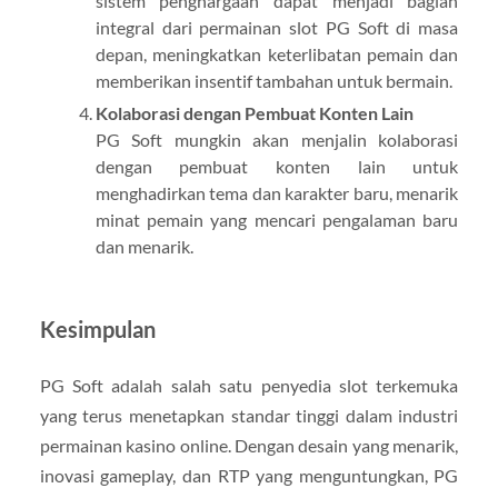
sistem penghargaan dapat menjadi bagian
integral dari permainan slot PG Soft di masa
depan, meningkatkan keterlibatan pemain dan
memberikan insentif tambahan untuk bermain.
Kolaborasi dengan Pembuat Konten Lain
PG Soft mungkin akan menjalin kolaborasi
dengan pembuat konten lain untuk
menghadirkan tema dan karakter baru, menarik
minat pemain yang mencari pengalaman baru
dan menarik.
Kesimpulan
PG Soft adalah salah satu penyedia slot terkemuka
yang terus menetapkan standar tinggi dalam industri
permainan kasino online. Dengan desain yang menarik,
inovasi gameplay, dan RTP yang menguntungkan, PG