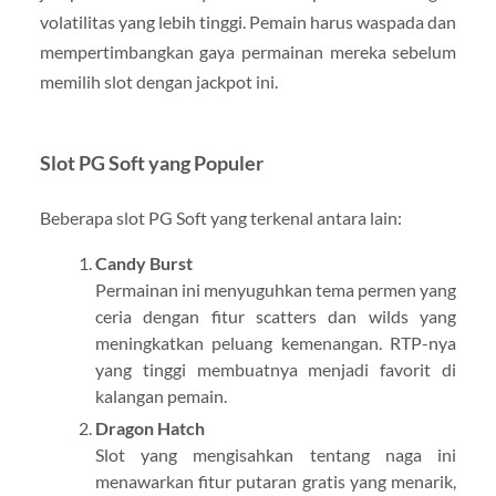
volatilitas yang lebih tinggi. Pemain harus waspada dan
mempertimbangkan gaya permainan mereka sebelum
memilih slot dengan jackpot ini.
Slot PG Soft yang Populer
Beberapa slot PG Soft yang terkenal antara lain:
Candy Burst
Permainan ini menyuguhkan tema permen yang
ceria dengan fitur scatters dan wilds yang
meningkatkan peluang kemenangan. RTP-nya
yang tinggi membuatnya menjadi favorit di
kalangan pemain.
Dragon Hatch
Slot yang mengisahkan tentang naga ini
menawarkan fitur putaran gratis yang menarik,