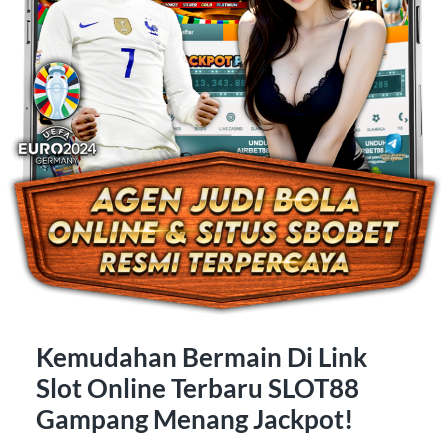
Kemudahan Bermain Di Link
Slot Online Terbaru SLOT88
Gampang Menang Jackpot!