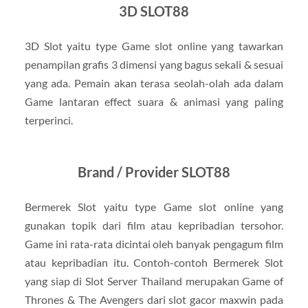
3D SLOT88
3D Slot yaitu type Game slot online yang tawarkan
penampilan grafis 3 dimensi yang bagus sekali & sesuai
yang ada. Pemain akan terasa seolah-olah ada dalam
Game lantaran effect suara & animasi yang paling
terperinci.
Brand / Provider SLOT88
Bermerek Slot yaitu type Game slot online yang
gunakan topik dari film atau kepribadian tersohor.
Game ini rata-rata dicintai oleh banyak pengagum film
atau kepribadian itu. Contoh-contoh Bermerek Slot
yang siap di Slot Server Thailand merupakan Game of
Thrones & The Avengers dari slot gacor maxwin pada