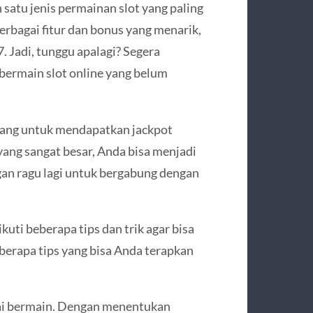
 satu jenis permainan slot yang paling
erbagai fitur dan bonus yang menarik,
. Jadi, tunggu apalagi? Segera
bermain slot online yang belum
uang untuk mendapatkan jackpot
yang sangat besar, Anda bisa menjadi
ngan ragu lagi untuk bergabung dengan
uti beberapa tips dan trik agar bisa
berapa tips yang bisa Anda terapkan
ai bermain. Dengan menentukan