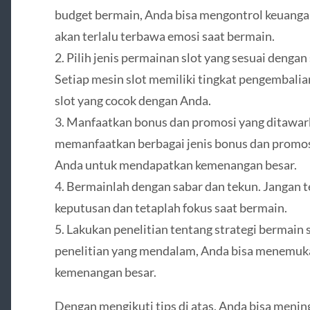
budget bermain, Anda bisa mengontrol keuangan
akan terlalu terbawa emosi saat bermain.
2. Pilih jenis permainan slot yang sesuai denga
Setiap mesin slot memiliki tingkat pengembalian
slot yang cocok dengan Anda.
3. Manfaatkan bonus dan promosi yang ditawar
memanfaatkan berbagai jenis bonus dan promos
Anda untuk mendapatkan kemenangan besar.
4. Bermainlah dengan sabar dan tekun. Jangan
keputusan dan tetaplah fokus saat bermain.
5. Lakukan penelitian tentang strategi bermain
penelitian yang mendalam, Anda bisa menemuka
kemenangan besar.
Dengan mengikuti tips di atas, Anda bisa meni