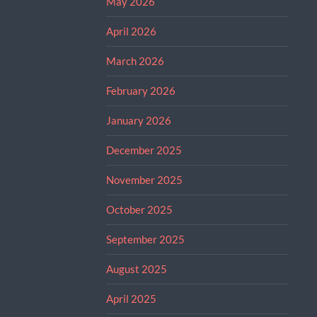
May 2026
April 2026
March 2026
February 2026
January 2026
December 2025
November 2025
October 2025
September 2025
August 2025
April 2025