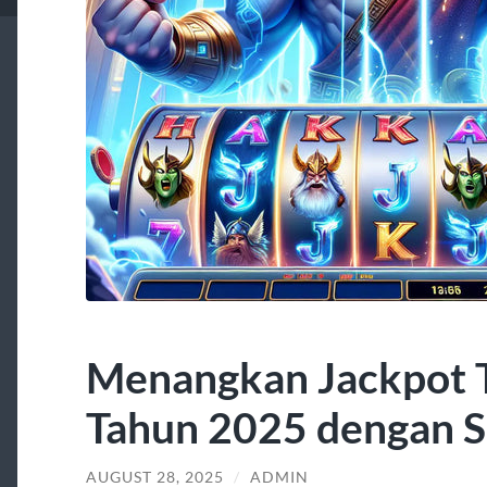
Menangkan Jackpot T
Tahun 2025 dengan S
AUGUST 28, 2025
/
ADMIN