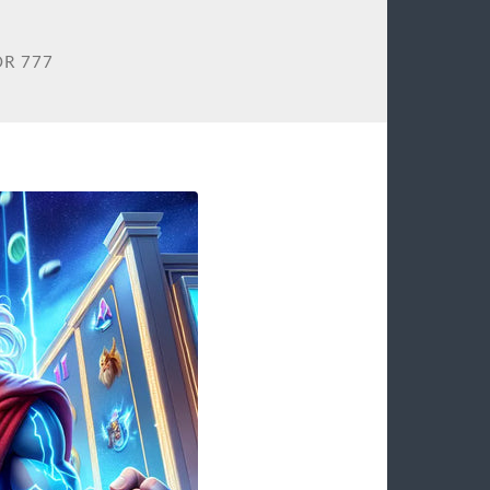
OR 777