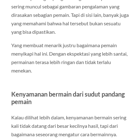
sering muncul sebagai gambaran pengalaman yang
dirasakan sebagian pemain. Tapi di sisi lain, banyak juga
yang memahami bahwa hal tersebut bukan sesuatu
yang bisa dipastikan.
Yang membuat menarik justru bagaimana pemain
menyikapi hal ini. Dengan ekspektasi yang lebih santai,
permainan terasa lebih ringan dan tidak terlalu
menekan.
Kenyamanan bermain dari sudut pandang
pemain
Kalau dilihat lebih dalam, kenyamanan bermain sering
kali tidak datang dari besar kecilnya hasil, tapi dari
bagaimana seseorang mengatur cara bermainnya.