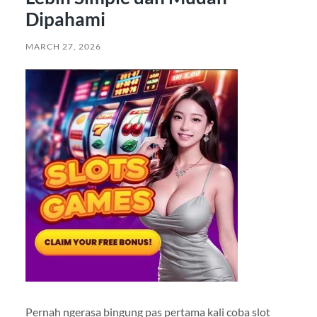
Dipahami
MARCH 27, 2026
Pernah ngerasa bingung pas pertama kali coba slot