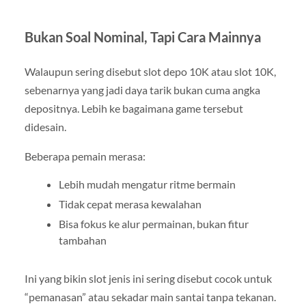
Bukan Soal Nominal, Tapi Cara Mainnya
Walaupun sering disebut slot depo 10K atau slot 10K,
sebenarnya yang jadi daya tarik bukan cuma angka
depositnya. Lebih ke bagaimana game tersebut
didesain.
Beberapa pemain merasa:
Lebih mudah mengatur ritme bermain
Tidak cepat merasa kewalahan
Bisa fokus ke alur permainan, bukan fitur
tambahan
Ini yang bikin slot jenis ini sering disebut cocok untuk
“pemanasan” atau sekadar main santai tanpa tekanan.