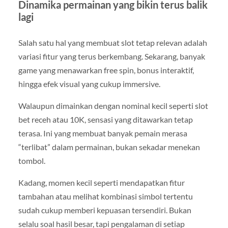
Dinamika permainan yang bikin terus balik
lagi
Salah satu hal yang membuat slot tetap relevan adalah
variasi fitur yang terus berkembang. Sekarang, banyak
game yang menawarkan free spin, bonus interaktif,
hingga efek visual yang cukup immersive.
Walaupun dimainkan dengan nominal kecil seperti slot
bet receh atau 10K, sensasi yang ditawarkan tetap
terasa. Ini yang membuat banyak pemain merasa
“terlibat” dalam permainan, bukan sekadar menekan
tombol.
Kadang, momen kecil seperti mendapatkan fitur
tambahan atau melihat kombinasi simbol tertentu
sudah cukup memberi kepuasan tersendiri. Bukan
selalu soal hasil besar, tapi pengalaman di setiap