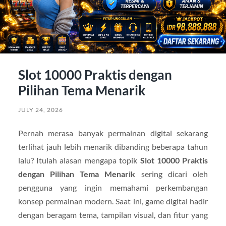
Slot 10000 Praktis dengan
Pilihan Tema Menarik
JULY 24, 2026
Pernah merasa banyak permainan digital sekarang
terlihat jauh lebih menarik dibanding beberapa tahun
lalu? Itulah alasan mengapa topik
Slot 10000 Praktis
dengan Pilihan Tema Menarik
sering dicari oleh
pengguna yang ingin memahami perkembangan
konsep permainan modern. Saat ini, game digital hadir
dengan beragam tema, tampilan visual, dan fitur yang