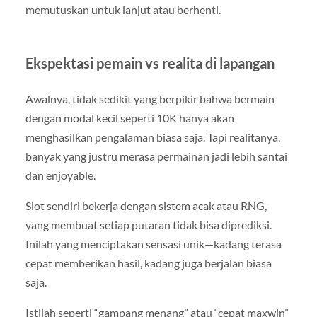
memutuskan untuk lanjut atau berhenti.
Ekspektasi pemain vs realita di lapangan
Awalnya, tidak sedikit yang berpikir bahwa bermain
dengan modal kecil seperti 10K hanya akan
menghasilkan pengalaman biasa saja. Tapi realitanya,
banyak yang justru merasa permainan jadi lebih santai
dan enjoyable.
Slot sendiri bekerja dengan sistem acak atau RNG,
yang membuat setiap putaran tidak bisa diprediksi.
Inilah yang menciptakan sensasi unik—kadang terasa
cepat memberikan hasil, kadang juga berjalan biasa
saja.
Istilah seperti “gampang menang” atau “cepat maxwin”