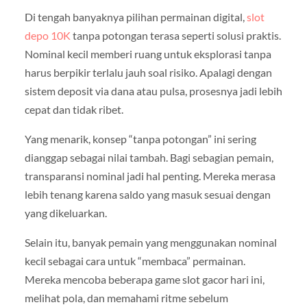
Di tengah banyaknya pilihan permainan digital,
slot
depo 10K
tanpa potongan terasa seperti solusi praktis.
Nominal kecil memberi ruang untuk eksplorasi tanpa
harus berpikir terlalu jauh soal risiko. Apalagi dengan
sistem deposit via dana atau pulsa, prosesnya jadi lebih
cepat dan tidak ribet.
Yang menarik, konsep “tanpa potongan” ini sering
dianggap sebagai nilai tambah. Bagi sebagian pemain,
transparansi nominal jadi hal penting. Mereka merasa
lebih tenang karena saldo yang masuk sesuai dengan
yang dikeluarkan.
Selain itu, banyak pemain yang menggunakan nominal
kecil sebagai cara untuk “membaca” permainan.
Mereka mencoba beberapa game slot gacor hari ini,
melihat pola, dan memahami ritme sebelum