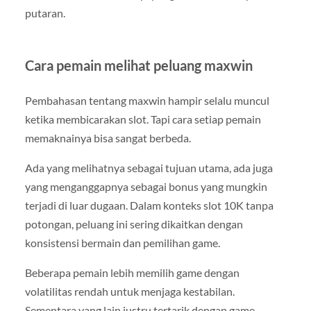
putaran.
Cara pemain melihat peluang maxwin
Pembahasan tentang maxwin hampir selalu muncul
ketika membicarakan slot. Tapi cara setiap pemain
memaknainya bisa sangat berbeda.
Ada yang melihatnya sebagai tujuan utama, ada juga
yang menganggapnya sebagai bonus yang mungkin
terjadi di luar dugaan. Dalam konteks slot 10K tanpa
potongan, peluang ini sering dikaitkan dengan
konsistensi bermain dan pemilihan game.
Beberapa pemain lebih memilih game dengan
volatilitas rendah untuk menjaga kestabilan.
Sementara yang lain justru tertarik dengan game