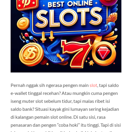
Pernah nggak sih ngerasa pengen main
slot
, tapi saldo
e-wallet tinggal recehan? Atau mungkin cuma pengen
iseng muter slot sebelum tidur, tapi malas ribet isi
saldo bank? Situasi kayak gini lumayan sering kejadian
di kalangan pemain slot online. Di satu sisi, rasa
penasaran dan pengen “coba hoki” itu tinggi. Tapi di sisi