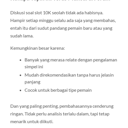
Diskusi soal slot 10K seolah tidak ada habisnya.
Hampir setiap minggu selalu ada saja yang membahas,
entah itu dari sudut pandang pemain baru atau yang
sudah lama.
Kemungkinan besar karena:
Banyak yang merasa relate dengan pengalaman
simpel ini
Mudah direkomendasikan tanpa harus jelasin
panjang
Cocok untuk berbagai tipe pemain
Dan yang paling penting, pembahasannya cenderung
ringan. Tidak perlu analisis terlalu dalam, tapi tetap
menarik untuk diikuti.