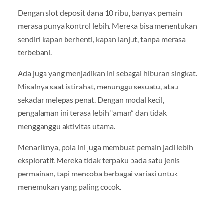
Dengan slot deposit dana 10 ribu, banyak pemain
merasa punya kontrol lebih. Mereka bisa menentukan
sendiri kapan berhenti, kapan lanjut, tanpa merasa
terbebani.
Ada juga yang menjadikan ini sebagai hiburan singkat.
Misalnya saat istirahat, menunggu sesuatu, atau
sekadar melepas penat. Dengan modal kecil,
pengalaman ini terasa lebih “aman” dan tidak
mengganggu aktivitas utama.
Menariknya, pola ini juga membuat pemain jadi lebih
eksploratif. Mereka tidak terpaku pada satu jenis
permainan, tapi mencoba berbagai variasi untuk
menemukan yang paling cocok.