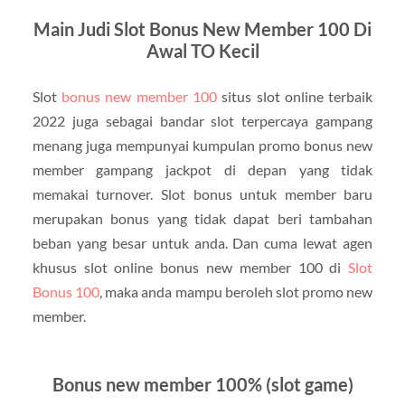
Main Judi Slot Bonus New Member 100 Di
Awal TO Kecil
Slot
bonus new member 100
situs slot online terbaik
2022 juga sebagai bandar slot terpercaya gampang
menang juga mempunyai kumpulan promo bonus new
member gampang jackpot di depan yang tidak
memakai turnover. Slot bonus untuk member baru
merupakan bonus yang tidak dapat beri tambahan
beban yang besar untuk anda. Dan cuma lewat agen
khusus slot online bonus new member 100 di
Slot
Bonus 100
, maka anda mampu beroleh slot promo new
member.
Bonus new member 100% (slot game)