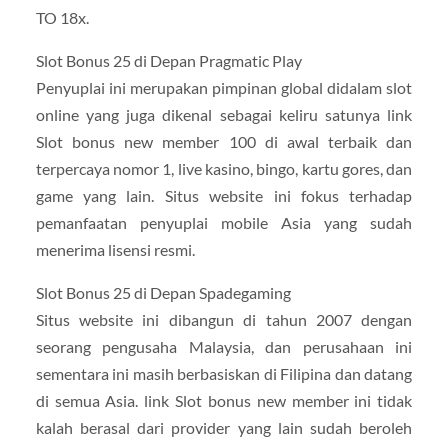
TO 18x.
Slot Bonus 25 di Depan Pragmatic Play
Penyuplai ini merupakan pimpinan global didalam slot
online yang juga dikenal sebagai keliru satunya link
Slot bonus new member 100 di awal terbaik dan
terpercaya nomor 1, live kasino, bingo, kartu gores, dan
game yang lain. Situs website ini fokus terhadap
pemanfaatan penyuplai mobile Asia yang sudah
menerima lisensi resmi.
Slot Bonus 25 di Depan Spadegaming
Situs website ini dibangun di tahun 2007 dengan
seorang pengusaha Malaysia, dan perusahaan ini
sementara ini masih berbasiskan di Filipina dan datang
di semua Asia. link Slot bonus new member ini tidak
kalah berasal dari provider yang lain sudah beroleh