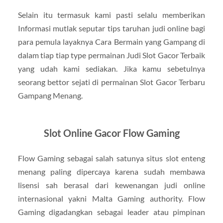
Selain itu termasuk kami pasti selalu memberikan
Informasi mutlak seputar tips taruhan judi online bagi
para pemula layaknya Cara Bermain yang Gampang di
dalam tiap tiap type permainan Judi Slot Gacor Terbaik
yang udah kami sediakan. Jika kamu sebetulnya
seorang bettor sejati di permainan Slot Gacor Terbaru
Gampang Menang.
Slot Online Gacor Flow Gaming
Flow Gaming sebagai salah satunya situs slot enteng
menang paling dipercaya karena sudah membawa
lisensi sah berasal dari kewenangan judi online
internasional yakni Malta Gaming authority. Flow
Gaming digadangkan sebagai leader atau pimpinan