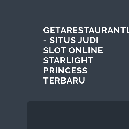
GETARESTAURANT
- SITUS JUDI
SLOT ONLINE
STARLIGHT
PRINCESS
TERBARU