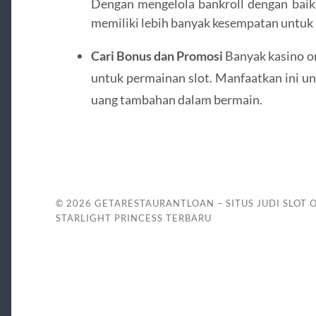
Dengan mengelola bankroll dengan baik
memiliki lebih banyak kesempatan untuk
Cari Bonus dan Promosi
Banyak kasino o
untuk permainan slot. Manfaatkan ini u
uang tambahan dalam bermain.
© 2026
GETARESTAURANTLOAN – SITUS JUDI SLOT 
STARLIGHT PRINCESS TERBARU