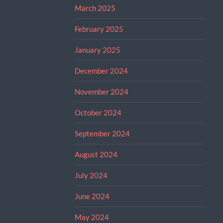
March 2025
February 2025
January 2025
December 2024
November 2024
October 2024
September 2024
August 2024
July 2024
June 2024
May 2024