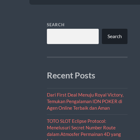
SEARCH
Search
Recent Posts
Dari First Deal Menuju Royal Victory,
Temukan Pengalaman IDN POKER di
Agen Online Terbaik dan Aman
TOTO SLOT Eclipse Protocol:
Menelusuri Secret Number Route
dalam Atmosfer Permainan 4D yang