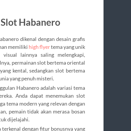
 Slot Habanero
abanero dikenal dengan desain grafis
nan memiliki
high flyer
tema yang unik
visual lainnya saling melengkapi,
lnya, permainan slot bertema oriental
ang kental, sedangkan slot bertema
nia yang penuh misteri.
ggulan Habanero adalah variasi tema
mereka. Anda dapat menemukan slot
ngga tema modern yang relevan dengan
han, pemain tidak akan merasa bosan
uk dijelajahi.
 terkenal dengan fitur bonusnya yang