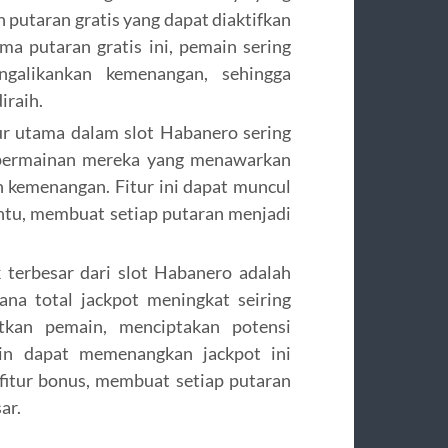
 putaran gratis yang dapat diaktifkan
ma putaran gratis ini, pemain sering
galikankan kemenangan, sehingga
iraih.
r utama dalam slot Habanero sering
k permainan mereka yang menawarkan
 kemenangan. Fitur ini dapat muncul
tentu, membuat setiap putaran menjadi
 terbesar dari slot Habanero adalah
mana total jackpot meningkat seiring
tkan pemain, menciptakan potensi
in dapat memenangkan jackpot ini
fitur bonus, membuat setiap putaran
ar.