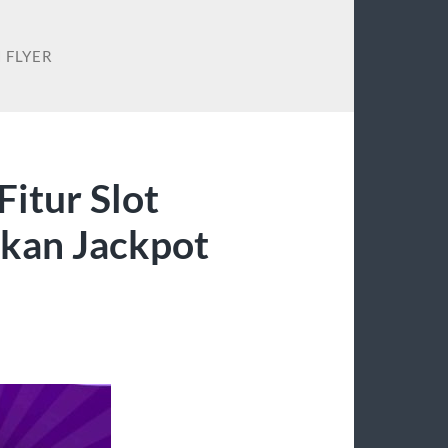
 FLYER
Fitur Slot
kan Jackpot