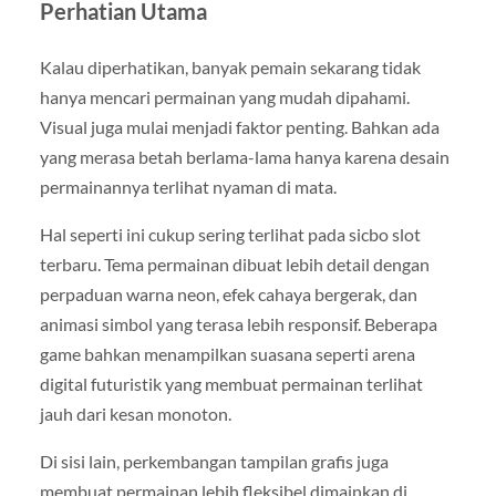
Perhatian Utama
Kalau diperhatikan, banyak pemain sekarang tidak
hanya mencari permainan yang mudah dipahami.
Visual juga mulai menjadi faktor penting. Bahkan ada
yang merasa betah berlama-lama hanya karena desain
permainannya terlihat nyaman di mata.
Hal seperti ini cukup sering terlihat pada sicbo slot
terbaru. Tema permainan dibuat lebih detail dengan
perpaduan warna neon, efek cahaya bergerak, dan
animasi simbol yang terasa lebih responsif. Beberapa
game bahkan menampilkan suasana seperti arena
digital futuristik yang membuat permainan terlihat
jauh dari kesan monoton.
Di sisi lain, perkembangan tampilan grafis juga
membuat permainan lebih fleksibel dimainkan di