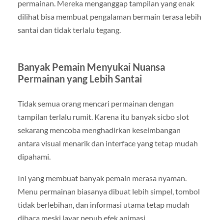
permainan. Mereka menganggap tampilan yang enak
dilihat bisa membuat pengalaman bermain terasa lebih
santai dan tidak terlalu tegang.
Banyak Pemain Menyukai Nuansa
Permainan yang Lebih Santai
Tidak semua orang mencari permainan dengan
tampilan terlalu rumit. Karena itu banyak sicbo slot
sekarang mencoba menghadirkan keseimbangan
antara visual menarik dan interface yang tetap mudah
dipahami.
Ini yang membuat banyak pemain merasa nyaman.
Menu permainan biasanya dibuat lebih simpel, tombol
tidak berlebihan, dan informasi utama tetap mudah
dibaca meski layar penuh efek animasi.