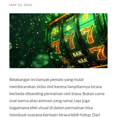
MAY 10, 2026
Belakangan ini banyak pemain yang mulai
membicarakan sicbo slot karena tampilannya terasa
berbeda dibanding permainan slot biasa. Bukan cuma
soal warna atau animasi yang ramai, tapi juga
bagaimana efek visual di dalam permainan bisa
membuat suasana bermain terasa lebih hidup. Dari