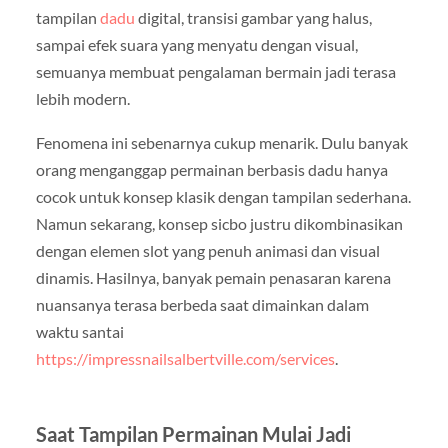
tampilan
dadu
digital, transisi gambar yang halus,
sampai efek suara yang menyatu dengan visual,
semuanya membuat pengalaman bermain jadi terasa
lebih modern.
Fenomena ini sebenarnya cukup menarik. Dulu banyak
orang menganggap permainan berbasis dadu hanya
cocok untuk konsep klasik dengan tampilan sederhana.
Namun sekarang, konsep sicbo justru dikombinasikan
dengan elemen slot yang penuh animasi dan visual
dinamis. Hasilnya, banyak pemain penasaran karena
nuansanya terasa berbeda saat dimainkan dalam
waktu santai
https://impressnailsalbertville.com/services
.
Saat Tampilan Permainan Mulai Jadi