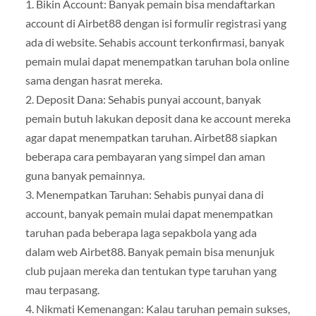
1. Bikin Account: Banyak pemain bisa mendaftarkan
account di Airbet88 dengan isi formulir registrasi yang
ada di website. Sehabis account terkonfirmasi, banyak
pemain mulai dapat menempatkan taruhan bola online
sama dengan hasrat mereka.
2. Deposit Dana: Sehabis punyai account, banyak
pemain butuh lakukan deposit dana ke account mereka
agar dapat menempatkan taruhan. Airbet88 siapkan
beberapa cara pembayaran yang simpel dan aman
guna banyak pemainnya.
3. Menempatkan Taruhan: Sehabis punyai dana di
account, banyak pemain mulai dapat menempatkan
taruhan pada beberapa laga sepakbola yang ada
dalam web Airbet88. Banyak pemain bisa menunjuk
club pujaan mereka dan tentukan type taruhan yang
mau terpasang.
4. Nikmati Kemenangan: Kalau taruhan pemain sukses,