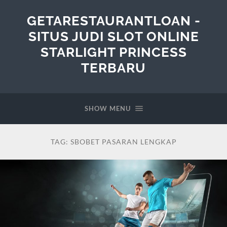
GETARESTAURANTLOAN -
SITUS JUDI SLOT ONLINE
STARLIGHT PRINCESS
TERBARU
SHOW MENU
TAG:
SBOBET PASARAN LENGKAP