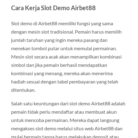
Cara Kerja Slot Demo Airbet88
Slot demo di Airbet88 memiliki fungsi yang sama
dengan mesin slot tradisional. Pemain harus memilih
jumlah taruhan yang ingin mereka pasang dan
menekan tombol putar untuk memulai permainan.
Mesin slot secara acak akan menampilkan kombinasi
simbol dan jika pemain berhasil mendapatkan
kombinasi yang menang, mereka akan menerima
hadiah sesuai dengan tabel pembayaran yang telah
ditentukan.
Salah satu keuntungan dari slot demo Airbet88 adalah
pemain tidak perlu mendaftar atau membuat akun
untuk mencoba permainan. Mereka dapat langsung
mengakses slot demo melalui situs web Airbet88 dan
mulai bermain tanpa harus melakukan deposit atau