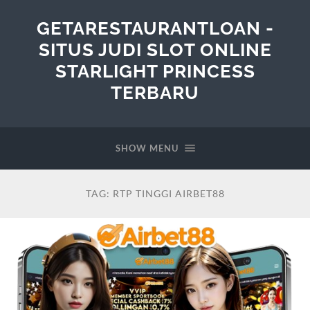
GETARESTAURANTLOAN -
SITUS JUDI SLOT ONLINE
STARLIGHT PRINCESS
TERBARU
SHOW MENU
TAG:
RTP TINGGI AIRBET88