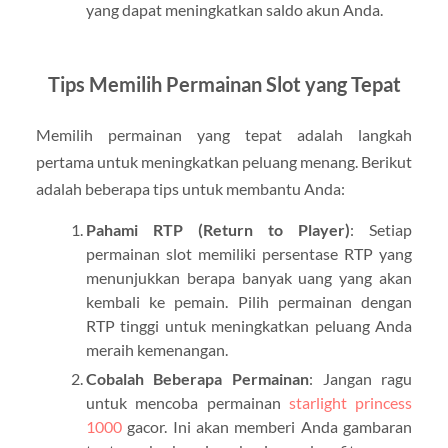
yang dapat meningkatkan saldo akun Anda.
Tips Memilih Permainan Slot yang Tepat
Memilih permainan yang tepat adalah langkah
pertama untuk meningkatkan peluang menang. Berikut
adalah beberapa tips untuk membantu Anda:
Pahami RTP (Return to Player)
: Setiap
permainan slot memiliki persentase RTP yang
menunjukkan berapa banyak uang yang akan
kembali ke pemain. Pilih permainan dengan
RTP tinggi untuk meningkatkan peluang Anda
meraih kemenangan.
Cobalah Beberapa Permainan
: Jangan ragu
untuk mencoba permainan
starlight princess
1000
gacor. Ini akan memberi Anda gambaran