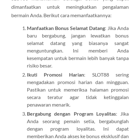
dimanfaatkan untuk meningkatkan pengalaman
bermain Anda. Berikut cara memanfaatkannya:
Manfaatkan Bonus Selamat Datang
: Jika Anda
baru bergabung, jangan lewatkan bonus
selamat datang yang biasanya sangat
menguntungkan. Ini memberi Anda
kesempatan untuk bermain lebih banyak tanpa
risiko besar.
Ikuti Promosi Harian
: SLOT88 sering
mengadakan promosi harian dan mingguan.
Pastikan untuk memeriksa halaman promosi
secara teratur agar tidak ketinggalan
penawaran menarik.
Bergabung dengan Program Loyalitas
: Jika
Anda seorang pemain setia, bergabunglah
dengan program loyalitas. Ini dapat
memberikan Anda akses ke bonus eksklusif dan