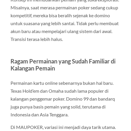
Misalnya, saat merasa permainan poker sedang cukup
kompetitif, mereka bisa beralih sejenak ke domino
untuk suasana yang lebih santai. Tidak perlu membuat
akun baru atau mempelajari ulang sistem dari awal.
Transisi terasa lebih halus.
Ragam Permainan yang Sudah Familiar di
Kalangan Pemain
Permainan kartu online sebenarnya bukan hal baru.
Texas Hold’em dan Omaha sudah lama populer di
kalangan penggemar poker. Domino 99 dan bandarq
juga punya basis pemain yang solid, terutama di
Indonesia dan Asia Tenggara.
Di MAUPOKER, variasi ini menjadi daya tarik utama.