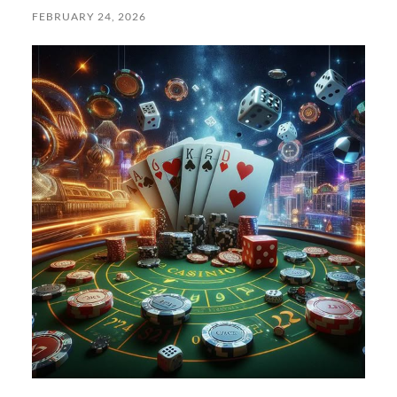
FEBRUARY 24, 2026