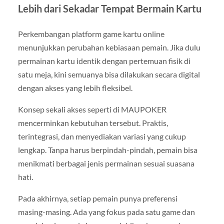
Lebih dari Sekadar Tempat Bermain Kartu
Perkembangan platform game kartu online
menunjukkan perubahan kebiasaan pemain. Jika dulu
permainan kartu identik dengan pertemuan fisik di
satu meja, kini semuanya bisa dilakukan secara digital
dengan akses yang lebih fleksibel.
Konsep sekali akses seperti di MAUPOKER
mencerminkan kebutuhan tersebut. Praktis,
terintegrasi, dan menyediakan variasi yang cukup
lengkap. Tanpa harus berpindah-pindah, pemain bisa
menikmati berbagai jenis permainan sesuai suasana
hati.
Pada akhirnya, setiap pemain punya preferensi
masing-masing. Ada yang fokus pada satu game dan