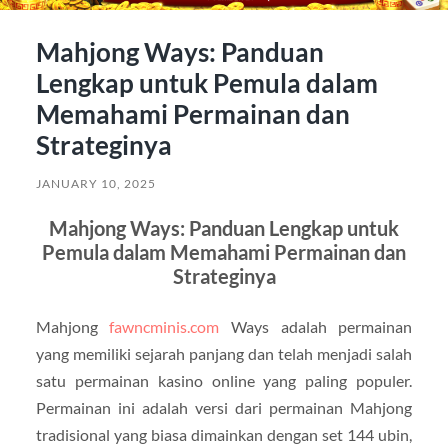
Mahjong Ways: Panduan
Lengkap untuk Pemula dalam
Memahami Permainan dan
Strateginya
JANUARY 10, 2025
Mahjong Ways: Panduan Lengkap untuk
Pemula dalam Memahami Permainan dan
Strateginya
Mahjong
fawncminis.com
Ways adalah permainan
yang memiliki sejarah panjang dan telah menjadi salah
satu permainan kasino online yang paling populer.
Permainan ini adalah versi dari permainan Mahjong
tradisional yang biasa dimainkan dengan set 144 ubin,