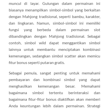
muncul di layar. Gulungan dalam permainan ini
biasanya menampilkan simbol-simbol yang berkaitan
dengan Mahjong tradisional, seperti bambu, karakter,
dan lingkaran. Namun, simbol-simbol ini memiliki
fungsi yang berbeda dalam permainan slot
dibandingkan dengan Mahjong tradisional. Sebagai
contoh, simbol wild dapat menggantikan simbol
lainnya untuk membantu menciptakan kombinasi
kemenangan, sedangkan simbol scatter akan memicu
fitur bonus seperti putaran gratis.
Sebagai pemula, sangat penting untuk memahami
pembayaran dan kombinasi simbol yang dapat
menghasilkan kemenangan besar. Memahami
bagaimana simbol tertentu berinteraksi dan
bagaimana fitur-fitur bonus diaktifkan akan memberi
Anda keuntungan lebih dalam permainan. Strategi