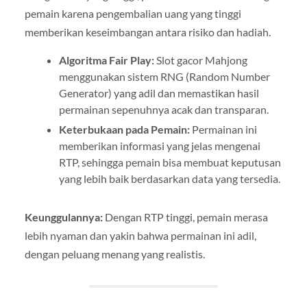
pemain karena pengembalian uang yang tinggi
memberikan keseimbangan antara risiko dan hadiah.
Algoritma Fair Play:
Slot gacor Mahjong
menggunakan sistem RNG (Random Number
Generator) yang adil dan memastikan hasil
permainan sepenuhnya acak dan transparan.
Keterbukaan pada Pemain:
Permainan ini
memberikan informasi yang jelas mengenai
RTP, sehingga pemain bisa membuat keputusan
yang lebih baik berdasarkan data yang tersedia.
Keunggulannya:
Dengan RTP tinggi, pemain merasa
lebih nyaman dan yakin bahwa permainan ini adil,
dengan peluang menang yang realistis.