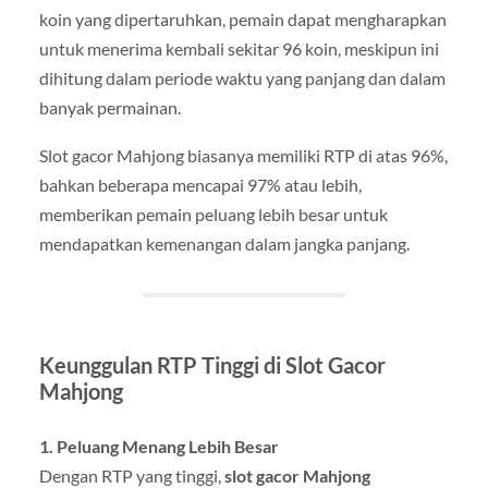
koin yang dipertaruhkan, pemain dapat mengharapkan
untuk menerima kembali sekitar 96 koin, meskipun ini
dihitung dalam periode waktu yang panjang dan dalam
banyak permainan.
Slot gacor Mahjong biasanya memiliki RTP di atas 96%,
bahkan beberapa mencapai 97% atau lebih,
memberikan pemain peluang lebih besar untuk
mendapatkan kemenangan dalam jangka panjang.
Keunggulan RTP Tinggi di Slot Gacor
Mahjong
1. Peluang Menang Lebih Besar
Dengan RTP yang tinggi,
slot gacor Mahjong