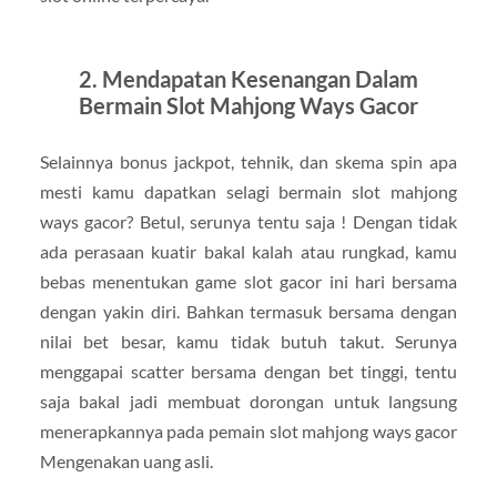
2. Mendapatan Kesenangan Dalam
Bermain Slot Mahjong Ways Gacor
Selainnya bonus jackpot, tehnik, dan skema spin apa
mesti kamu dapatkan selagi bermain slot mahjong
ways gacor? Betul, serunya tentu saja ! Dengan tidak
ada perasaan kuatir bakal kalah atau rungkad, kamu
bebas menentukan game slot gacor ini hari bersama
dengan yakin diri. Bahkan termasuk bersama dengan
nilai bet besar, kamu tidak butuh takut. Serunya
menggapai scatter bersama dengan bet tinggi, tentu
saja bakal jadi membuat dorongan untuk langsung
menerapkannya pada pemain slot mahjong ways gacor
Mengenakan uang asli.