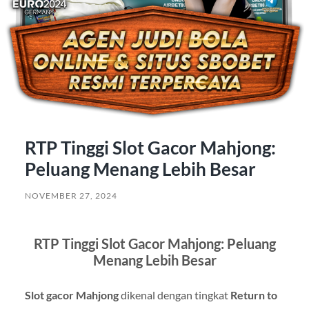
RTP Tinggi Slot Gacor Mahjong:
Peluang Menang Lebih Besar
NOVEMBER 27, 2024
RTP Tinggi Slot Gacor Mahjong: Peluang
Menang Lebih Besar
Slot gacor Mahjong
dikenal dengan tingkat
Return to