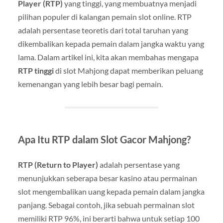
Player (RTP)
yang tinggi, yang membuatnya menjadi
pilihan populer di kalangan pemain slot online. RTP
adalah persentase teoretis dari total taruhan yang
dikembalikan kepada pemain dalam jangka waktu yang
lama. Dalam artikel ini, kita akan membahas mengapa
RTP tinggi
di slot Mahjong dapat memberikan peluang
kemenangan yang lebih besar bagi pemain.
Apa Itu RTP dalam Slot Gacor Mahjong?
RTP (Return to Player)
adalah persentase yang
menunjukkan seberapa besar kasino atau permainan
slot mengembalikan uang kepada pemain dalam jangka
panjang. Sebagai contoh, jika sebuah permainan slot
memiliki RTP 96%, ini berarti bahwa untuk setiap 100