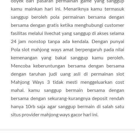
obyek dari pasaran permainan game yang sanggup
kamu mainkan hari ini. Menariknya kamu termasuk
sanggup beroleh pola permainan bersama dengan
bersama dengan gratis ketika menghubungi customer
fasilitas melalui livechat yang sanggup di akses selama
24 jam nonstop tanpa ada kendala. Dengan punyai
Pola slot mahjong ways amat berpengaruh pada nilai
kemenangan yang bakal sanggup kamu peroleh.
Mencoba keberuntungan bersama dengan bersama
dengan taruhan judi uang asli di permainan slot
Mahjong Ways 3 tidak mesti menggeluarkan cost
mahal. kamu sanggup bermain bersama dengan
bersama dengan sekurang-kurangnya deposit rendah
hanya 10rb saja agar sanggup bermain di salah satu
situs provider mahjong ways gacor hari ini.