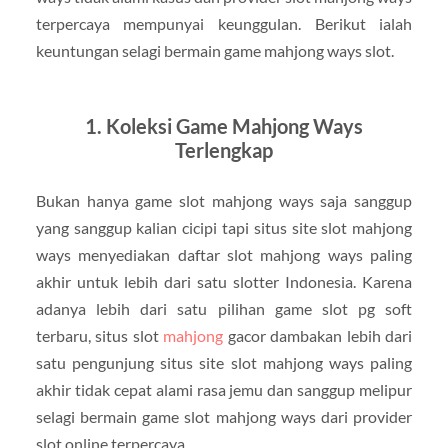
terpercaya mempunyai keunggulan. Berikut ialah
keuntungan selagi bermain game mahjong ways slot.
1. Koleksi Game Mahjong Ways
Terlengkap
Bukan hanya game slot mahjong ways saja sanggup
yang sanggup kalian cicipi tapi situs site slot mahjong
ways menyediakan daftar slot mahjong ways paling
akhir untuk lebih dari satu slotter Indonesia. Karena
adanya lebih dari satu pilihan game slot pg soft
terbaru, situs slot
mahjong
gacor dambakan lebih dari
satu pengunjung situs site slot mahjong ways paling
akhir tidak cepat alami rasa jemu dan sanggup melipur
selagi bermain game slot mahjong ways dari provider
slot online terpercaya.