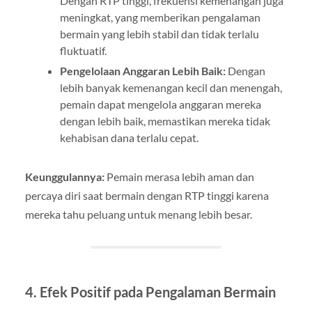
Dengan RTP tinggi, frekuensi kemenangan juga
meningkat, yang memberikan pengalaman
bermain yang lebih stabil dan tidak terlalu
fluktuatif.
Pengelolaan Anggaran Lebih Baik:
Dengan
lebih banyak kemenangan kecil dan menengah,
pemain dapat mengelola anggaran mereka
dengan lebih baik, memastikan mereka tidak
kehabisan dana terlalu cepat.
Keunggulannya:
Pemain merasa lebih aman dan
percaya diri saat bermain dengan RTP tinggi karena
mereka tahu peluang untuk menang lebih besar.
4. Efek Positif pada Pengalaman Bermain