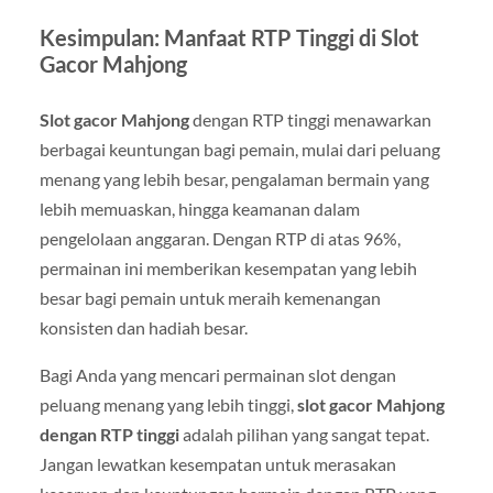
Kesimpulan: Manfaat RTP Tinggi di Slot
Gacor Mahjong
Slot gacor Mahjong
dengan RTP tinggi menawarkan
berbagai keuntungan bagi pemain, mulai dari peluang
menang yang lebih besar, pengalaman bermain yang
lebih memuaskan, hingga keamanan dalam
pengelolaan anggaran. Dengan RTP di atas 96%,
permainan ini memberikan kesempatan yang lebih
besar bagi pemain untuk meraih kemenangan
konsisten dan hadiah besar.
Bagi Anda yang mencari permainan slot dengan
peluang menang yang lebih tinggi,
slot gacor Mahjong
dengan RTP tinggi
adalah pilihan yang sangat tepat.
Jangan lewatkan kesempatan untuk merasakan