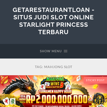
GETARESTAURANTLOAN -
SITUS JUDI SLOT ONLINE
STARLIGHT PRINCESS
TERBARU
SHOW MENU
TAG:
MAHJONG SLOT
STICKY POST