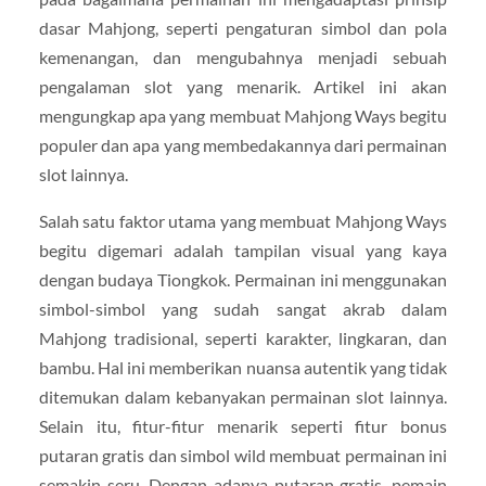
dasar Mahjong, seperti pengaturan simbol dan pola
kemenangan, dan mengubahnya menjadi sebuah
pengalaman slot yang menarik. Artikel ini akan
mengungkap apa yang membuat Mahjong Ways begitu
populer dan apa yang membedakannya dari permainan
slot lainnya.
Salah satu faktor utama yang membuat Mahjong Ways
begitu digemari adalah tampilan visual yang kaya
dengan budaya Tiongkok. Permainan ini menggunakan
simbol-simbol yang sudah sangat akrab dalam
Mahjong tradisional, seperti karakter, lingkaran, dan
bambu. Hal ini memberikan nuansa autentik yang tidak
ditemukan dalam kebanyakan permainan slot lainnya.
Selain itu, fitur-fitur menarik seperti fitur bonus
putaran gratis dan simbol wild membuat permainan ini
semakin seru. Dengan adanya putaran gratis, pemain