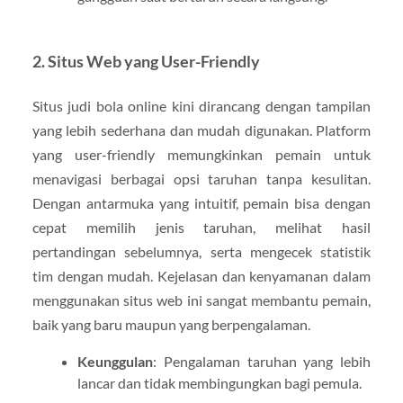
2.
Situs Web yang User-Friendly
Situs judi bola online kini dirancang dengan tampilan
yang lebih sederhana dan mudah digunakan. Platform
yang user-friendly memungkinkan pemain untuk
menavigasi berbagai opsi taruhan tanpa kesulitan.
Dengan antarmuka yang intuitif, pemain bisa dengan
cepat memilih jenis taruhan, melihat hasil
pertandingan sebelumnya, serta mengecek statistik
tim dengan mudah. Kejelasan dan kenyamanan dalam
menggunakan situs web ini sangat membantu pemain,
baik yang baru maupun yang berpengalaman.
Keunggulan
: Pengalaman taruhan yang lebih
lancar dan tidak membingungkan bagi pemula.