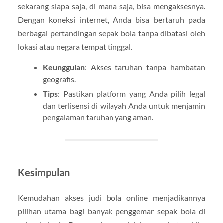
sekarang siapa saja, di mana saja, bisa mengaksesnya.
Dengan koneksi internet, Anda bisa bertaruh pada
berbagai pertandingan sepak bola tanpa dibatasi oleh
lokasi atau negara tempat tinggal.
Keunggulan
: Akses taruhan tanpa hambatan
geografis.
Tips
: Pastikan platform yang Anda pilih legal
dan terlisensi di wilayah Anda untuk menjamin
pengalaman taruhan yang aman.
Kesimpulan
Kemudahan akses judi bola online menjadikannya
pilihan utama bagi banyak penggemar sepak bola di