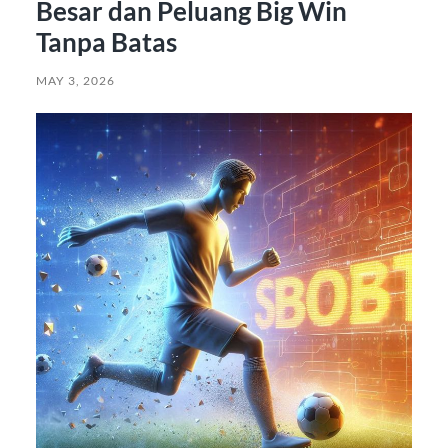
Besar dan Peluang Big Win
Tanpa Batas
MAY 3, 2026