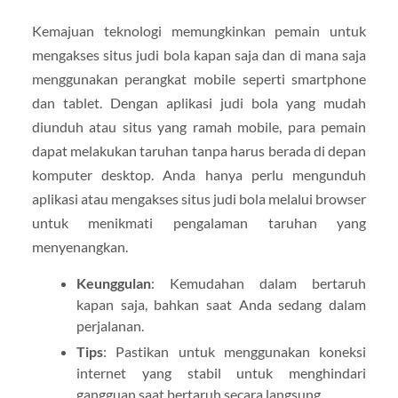
Kemajuan teknologi memungkinkan pemain untuk
mengakses situs judi bola kapan saja dan di mana saja
menggunakan perangkat mobile seperti smartphone
dan tablet. Dengan aplikasi judi bola yang mudah
diunduh atau situs yang ramah mobile, para pemain
dapat melakukan taruhan tanpa harus berada di depan
komputer desktop. Anda hanya perlu mengunduh
aplikasi atau mengakses situs judi bola melalui browser
untuk menikmati pengalaman taruhan yang
menyenangkan.
Keunggulan
: Kemudahan dalam bertaruh
kapan saja, bahkan saat Anda sedang dalam
perjalanan.
Tips
: Pastikan untuk menggunakan koneksi
internet yang stabil untuk menghindari
gangguan saat bertaruh secara langsung.