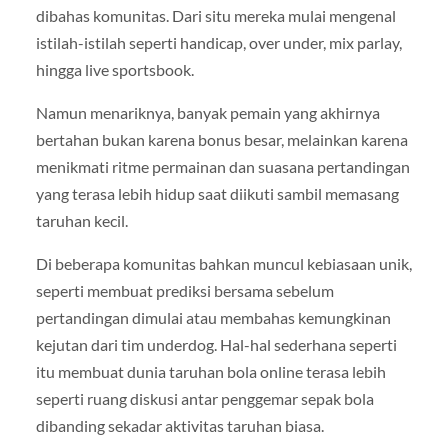
dibahas komunitas. Dari situ mereka mulai mengenal
istilah-istilah seperti handicap, over under, mix parlay,
hingga live sportsbook.
Namun menariknya, banyak pemain yang akhirnya
bertahan bukan karena bonus besar, melainkan karena
menikmati ritme permainan dan suasana pertandingan
yang terasa lebih hidup saat diikuti sambil memasang
taruhan kecil.
Di beberapa komunitas bahkan muncul kebiasaan unik,
seperti membuat prediksi bersama sebelum
pertandingan dimulai atau membahas kemungkinan
kejutan dari tim underdog. Hal-hal sederhana seperti
itu membuat dunia taruhan bola online terasa lebih
seperti ruang diskusi antar penggemar sepak bola
dibanding sekadar aktivitas taruhan biasa.