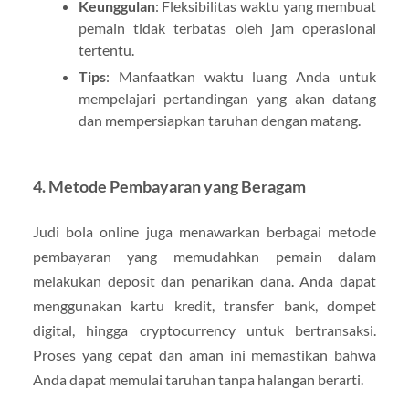
Keunggulan
: Fleksibilitas waktu yang membuat
pemain tidak terbatas oleh jam operasional
tertentu.
Tips
: Manfaatkan waktu luang Anda untuk
mempelajari pertandingan yang akan datang
dan mempersiapkan taruhan dengan matang.
4.
Metode Pembayaran yang Beragam
Judi bola online juga menawarkan berbagai metode
pembayaran yang memudahkan pemain dalam
melakukan deposit dan penarikan dana. Anda dapat
menggunakan kartu kredit, transfer bank, dompet
digital, hingga cryptocurrency untuk bertransaksi.
Proses yang cepat dan aman ini memastikan bahwa
Anda dapat memulai taruhan tanpa halangan berarti.