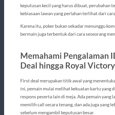
keputusan kecil yang harus dibuat, perubahan t
kebiasaan lawan yang perlahan terlihat dari c
Karena itu, poker bukan sekadar menunggu komb
bermain juga terbentuk dari cara seseorang me
Memahami Pengalaman ID
Deal hingga Royal Victory
First deal merupakan titik awal yang menentuk
ini, pemain mulai melihat kekuatan kartu yang 
respons peserta lain di meja. Ada pemain yang 
memilih call secara tenang, dan ada juga yan
sebelum mengambil keputusan besar.