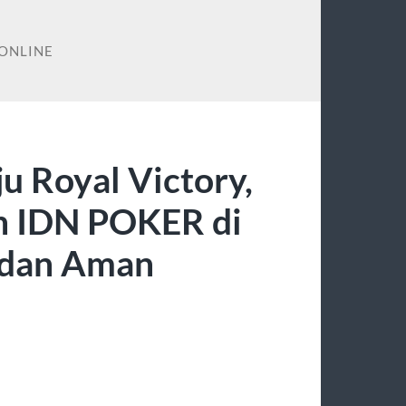
 ONLINE
u Royal Victory,
n IDN POKER di
 dan Aman