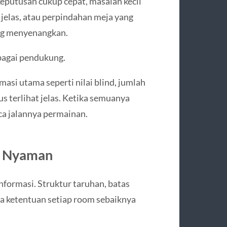
putusan cukup cepat, masalah kecil
 jelas, atau perpindahan meja yang
ng menyenangkan.
bagai pendukung.
rmasi utama seperti nilai blind, jumlah
us terlihat jelas. Ketika semuanya
ca jalannya permainan.
a Nyaman
formasi. Struktur taruhan, batas
rta ketentuan setiap room sebaiknya