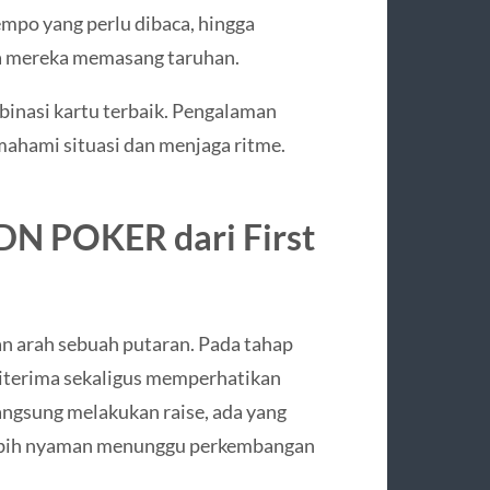
empo yang perlu dibaca, hingga
ara mereka memasang taruhan.
inasi kartu terbaik. Pengalaman
mahami situasi dan menjaga ritme.
N POKER dari First
an arah sebuah putaran. Pada tahap
diterima sekaligus memperhatikan
langsung melakukan raise, ada yang
g lebih nyaman menunggu perkembangan