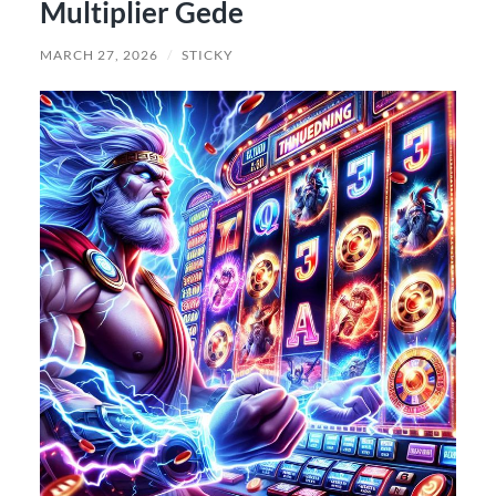
Multiplier Gede
MARCH 27, 2026
/
STICKY