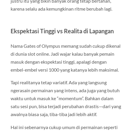
justru itu yang bikin banyak orang tetap bertahan,
karena selalu ada kemungkinan ritme berubah lagi.
Ekspektasi Tinggi vs Realita di Lapangan
Nama Gates of Olympus memang sudah cukup dikenal
di dunia slot online. Jadi wajar kalau banyak pemain
masuk dengan ekspektasi tinggi, apalagi dengan
embel-embel versi 1000 yang katanya lebih maksimal.
Tapi realitanya tetap variatif. Ada yang langsung
ngerasain permainan yang intens, ada juga yang butuh
waktu untuk masuk ke “momentum”. Bahkan dalam
satu sesi pun, bisa terjadi perubahan drastis—dari yang
awalnya biasa saja, tiba-tiba jadi lebih aktif.
Hal ini sebenarnya cukup umum di permainan seperti