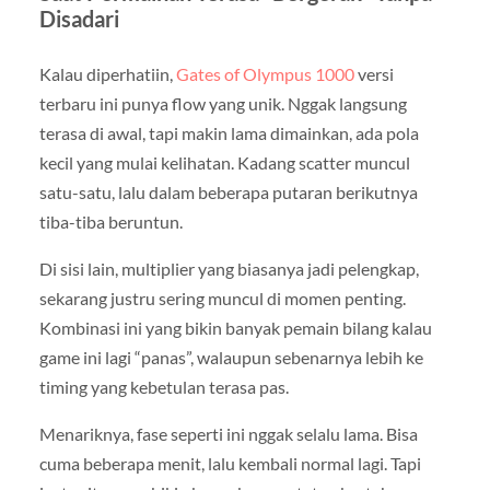
Disadari
Kalau diperhatiin,
Gates of Olympus 1000
versi
terbaru ini punya flow yang unik. Nggak langsung
terasa di awal, tapi makin lama dimainkan, ada pola
kecil yang mulai kelihatan. Kadang scatter muncul
satu-satu, lalu dalam beberapa putaran berikutnya
tiba-tiba beruntun.
Di sisi lain, multiplier yang biasanya jadi pelengkap,
sekarang justru sering muncul di momen penting.
Kombinasi ini yang bikin banyak pemain bilang kalau
game ini lagi “panas”, walaupun sebenarnya lebih ke
timing yang kebetulan terasa pas.
Menariknya, fase seperti ini nggak selalu lama. Bisa
cuma beberapa menit, lalu kembali normal lagi. Tapi