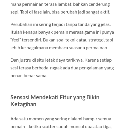
mana permainan terasa lambat, bahkan cenderung
sepi. Tapi di fase lain, bisa berubah jadi sangat aktif.
Perubahan ini sering terjadi tanpa tanda yang jelas.
Itulah kenapa banyak pemain merasa game ini punya
“feel” tersendiri. Bukan soal teknik atau strategi, tapi
lebih ke bagaimana membaca suasana permainan.
Dan justru di situ letak daya tariknya. Karena setiap
sesi terasa berbeda, nggak ada dua pengalaman yang
benar-benar sama.
Sensasi Mendekati Fitur yang Bikin
Ketagihan
Ada satu momen yang sering dialami hampir semua
pemain—ketika scatter sudah muncul dua atau tiga,