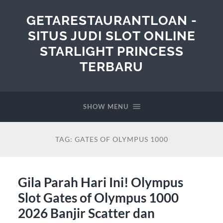
GETARESTAURANTLOAN -
SITUS JUDI SLOT ONLINE
STARLIGHT PRINCESS
TERBARU
SHOW MENU
TAG:
GATES OF OLYMPUS 1000
Gila Parah Hari Ini! Olympus
Slot Gates of Olympus 1000
2026 Banjir Scatter dan