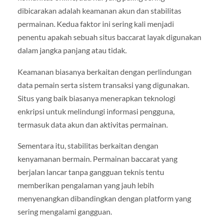
dibicarakan adalah keamanan akun dan stabilitas
permainan. Kedua faktor ini sering kali menjadi
penentu apakah sebuah situs baccarat layak digunakan
dalam jangka panjang atau tidak.
Keamanan biasanya berkaitan dengan perlindungan
data pemain serta sistem transaksi yang digunakan.
Situs yang baik biasanya menerapkan teknologi
enkripsi untuk melindungi informasi pengguna,
termasuk data akun dan aktivitas permainan.
Sementara itu, stabilitas berkaitan dengan
kenyamanan bermain. Permainan baccarat yang
berjalan lancar tanpa gangguan teknis tentu
memberikan pengalaman yang jauh lebih
menyenangkan dibandingkan dengan platform yang
sering mengalami gangguan.