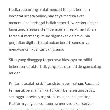
Ketika seseorang mulai mencari tempat bermain
baccarat secara online, biasanya mereka akan
menemukan berbagai istilah seperti
live casino
, dealer
langsung, hingga sistem permainan real-time. Istilah
tersebut memang umum digunakan dalam dunia
perjudian digital, tetapi bukan berarti semuanya
menawarkan kualitas yang sama.
Situs yang dianggap terpercaya biasanya memiliki
beberapa karakteristik yang bisa diamati dengan cukup
mudah.
Pertama adalah
stabilitas sistem permainan
. Baccarat
termasuk permainan kartu yang berlangsung cepat,
sehingga koneksi yang stabil menjadi hal penting.
Platform yang baik umumnya menyediakan server
yang mampu menangani banyak pemain tanpa