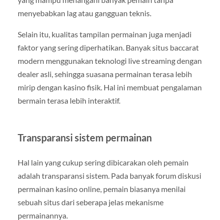
menyebabkan lag atau gangguan teknis.
Selain itu, kualitas tampilan permainan juga menjadi
faktor yang sering diperhatikan. Banyak situs baccarat
modern menggunakan teknologi live streaming dengan
dealer asli, sehingga suasana permainan terasa lebih
mirip dengan kasino fisik. Hal ini membuat pengalaman
bermain terasa lebih interaktif.
Transparansi sistem permainan
Hal lain yang cukup sering dibicarakan oleh pemain
adalah transparansi sistem. Pada banyak forum diskusi
permainan kasino online, pemain biasanya menilai
sebuah situs dari seberapa jelas mekanisme
permainannya.