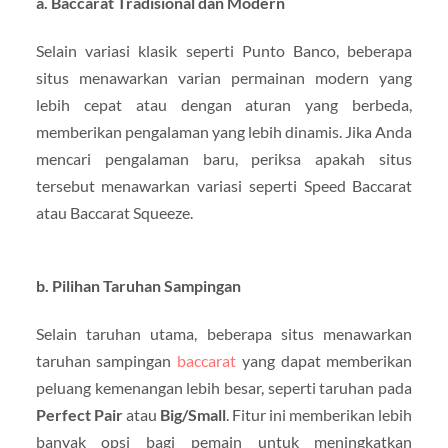
a.
Baccarat Tradisional dan Modern
Selain variasi klasik seperti Punto Banco, beberapa
situs menawarkan varian permainan modern yang
lebih cepat atau dengan aturan yang berbeda,
memberikan pengalaman yang lebih dinamis. Jika Anda
mencari pengalaman baru, periksa apakah situs
tersebut menawarkan variasi seperti Speed Baccarat
atau Baccarat Squeeze.
b.
Pilihan Taruhan Sampingan
Selain taruhan utama, beberapa situs menawarkan
taruhan sampingan
baccarat
yang dapat memberikan
peluang kemenangan lebih besar, seperti taruhan pada
Perfect Pair
atau
Big/Small
. Fitur ini memberikan lebih
banyak opsi bagi pemain untuk meningkatkan