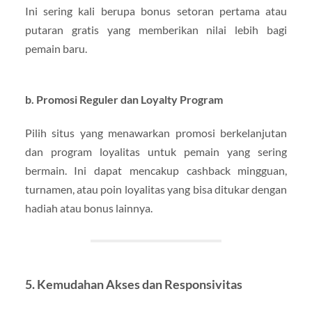
Ini sering kali berupa bonus setoran pertama atau
putaran gratis yang memberikan nilai lebih bagi
pemain baru.
b.
Promosi Reguler dan Loyalty Program
Pilih situs yang menawarkan promosi berkelanjutan
dan program loyalitas untuk pemain yang sering
bermain. Ini dapat mencakup cashback mingguan,
turnamen, atau poin loyalitas yang bisa ditukar dengan
hadiah atau bonus lainnya.
5.
Kemudahan Akses dan Responsivitas