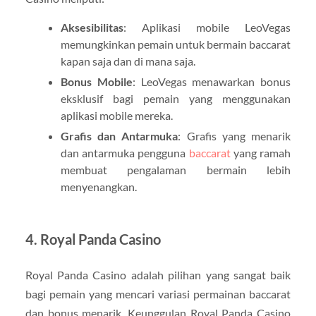
Aksesibilitas
: Aplikasi mobile LeoVegas
memungkinkan pemain untuk bermain baccarat
kapan saja dan di mana saja.
Bonus Mobile
: LeoVegas menawarkan bonus
eksklusif bagi pemain yang menggunakan
aplikasi mobile mereka.
Grafis dan Antarmuka
: Grafis yang menarik
dan antarmuka pengguna
baccarat
yang ramah
membuat pengalaman bermain lebih
menyenangkan.
4.
Royal Panda Casino
Royal Panda Casino adalah pilihan yang sangat baik
bagi pemain yang mencari variasi permainan baccarat
dan bonus menarik. Keunggulan Royal Panda Casino