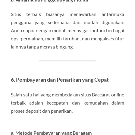
Situs terbaik biasanya menawarkan antarmuka
pengguna yang sederhana dan mudah digunakan.
Anda dapat dengan mudah menavigasi antara berbagai
opsi permainan, memilih taruhan, dan mengakses fitur
lainnya tanpa merasa bingung.
6.
Pembayaran dan Penarikan yang Cepat
Salah satu hal yang membedakan situs Baccarat online
terbaik adalah kecepatan dan kemudahan dalam
proses deposit dan penarikan.
a.
Metode Pembayaran yang Beragam