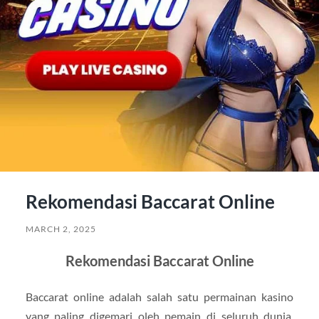
Rekomendasi Baccarat Online
MARCH 2, 2025
Rekomendasi Baccarat Online
Baccarat online adalah salah satu permainan kasino
yang paling digemari oleh pemain di seluruh dunia.