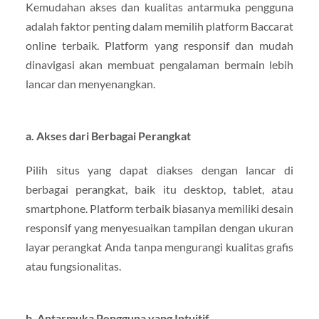
Kemudahan akses dan kualitas antarmuka pengguna
adalah faktor penting dalam memilih platform Baccarat
online terbaik. Platform yang responsif dan mudah
dinavigasi akan membuat pengalaman bermain lebih
lancar dan menyenangkan.
a.
Akses dari Berbagai Perangkat
Pilih situs yang dapat diakses dengan lancar di
berbagai perangkat, baik itu desktop, tablet, atau
smartphone. Platform terbaik biasanya memiliki desain
responsif yang menyesuaikan tampilan dengan ukuran
layar perangkat Anda tanpa mengurangi kualitas grafis
atau fungsionalitas.
b.
Antarmuka Pengguna yang Intuitif