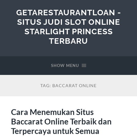
GETARESTAURANTLOAN -
SITUS JUDI SLOT ONLINE
STARLIGHT PRINCESS
TERBARU
SHOW MENU
TAG:
BACCARAT ONLINE
Cara Menemukan Situs
Baccarat Online Terbaik dan
Terpercaya untuk Semua