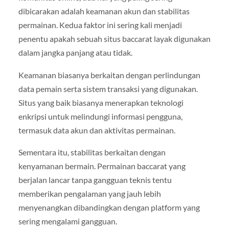
dibicarakan adalah keamanan akun dan stabilitas
permainan. Kedua faktor ini sering kali menjadi
penentu apakah sebuah situs baccarat layak digunakan
dalam jangka panjang atau tidak.
Keamanan biasanya berkaitan dengan perlindungan
data pemain serta sistem transaksi yang digunakan.
Situs yang baik biasanya menerapkan teknologi
enkripsi untuk melindungi informasi pengguna,
termasuk data akun dan aktivitas permainan.
Sementara itu, stabilitas berkaitan dengan
kenyamanan bermain. Permainan baccarat yang
berjalan lancar tanpa gangguan teknis tentu
memberikan pengalaman yang jauh lebih
menyenangkan dibandingkan dengan platform yang
sering mengalami gangguan.