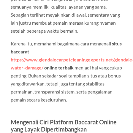
semuanya memiliki kualitas layanan yang sama.
Sebagian terlihat meyakinkan di awal, sementara yang
lain justru membuat pemain merasa kurang nyaman
setelah beberapa waktu bermain.
Karena itu, memahami bagaimana cara mengenali
situs
baccarat
https://www.glendalecarpetcleaningexperts.net/glendale
water-damage/
online terbaik
menjadi hal yang cukup
penting. Bukan sekadar soal tampilan situs atau bonus
yang ditawarkan, tetapi juga tentang stabilitas
permainan, transparansi sistem, serta pengalaman
pemain secara keseluruhan.
Mengenali Ciri Platform Baccarat Online
yang Layak Dipertimbangkan