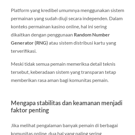
Platform yang kredibel umumnya menggunakan sistem
permainan yang sudah diuji secara independen. Dalam
konteks permainan kasino online, hal ini sering
dikaitkan dengan penggunaan
Random Number
Generator (RNG)
atau sistem distribusi kartu yang
terverifikasi.
Meski tidak semua pemain memeriksa detail teknis
tersebut, keberadaan sistem yang transparan tetap
memberikan rasa aman bagi komunitas pemain.
Mengapa stabilitas dan keamanan menjadi
faktor penting
Jika melihat pengalaman banyak pemain di berbagai
komunitas online, dua hal yang paling sering