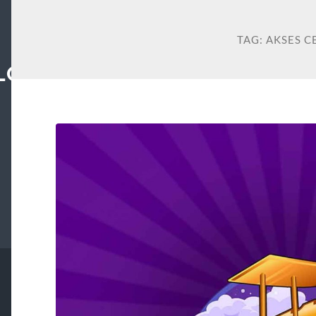
TAG:
AKSES C
LOAN