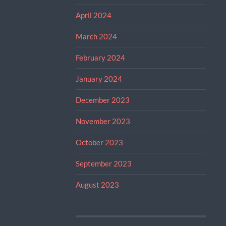
April 2024
March 2024
February 2024
January 2024
December 2023
November 2023
October 2023
September 2023
August 2023