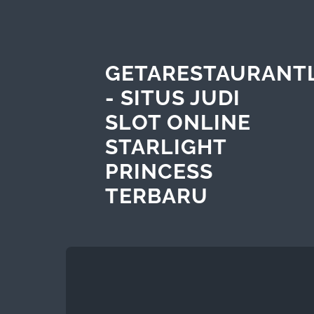
GETARESTAURANT
- SITUS JUDI
SLOT ONLINE
STARLIGHT
PRINCESS
TERBARU