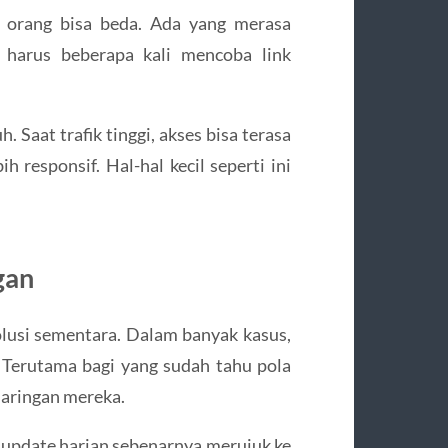
p orang bisa beda. Ada yang merasa
n harus beberapa kali mencoba link
. Saat trafik tinggi, akses bisa terasa
ih responsif. Hal-hal kecil seperti ini
gan
 solusi sementara. Dalam banyak kasus,
. Terutama bagi yang sudah tahu pola
jaringan mereka.
ink update harian sebenarnya merujuk ke