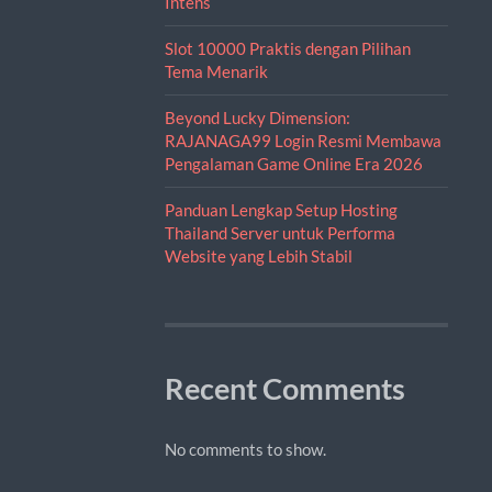
Intens
Slot 10000 Praktis dengan Pilihan
Tema Menarik
Beyond Lucky Dimension:
RAJANAGA99 Login Resmi Membawa
Pengalaman Game Online Era 2026
Panduan Lengkap Setup Hosting
Thailand Server untuk Performa
Website yang Lebih Stabil
Recent Comments
No comments to show.