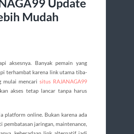
JANAGA99 Update
Lebih Mudah
api aksesnya. Banyak pemain yang
i terhambat karena link utama tiba-
ng mulai mencari
situs RAJANAGA99
kan akses tetap lancar tanpa harus
 platform online. Bukan karena ada
erti pembatasan jaringan, maintenance,
nya, keberadaan link alternatif jadi