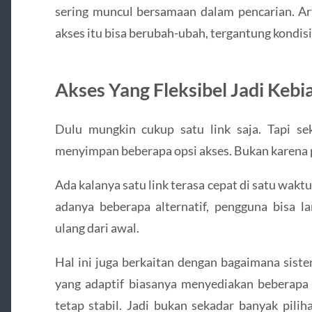
sering muncul bersamaan dalam pencarian. A
akses itu bisa berubah-ubah, tergantung kondisi
Akses Yang Fleksibel Jadi Kebi
Dulu mungkin cukup satu link saja. Tapi se
menyimpan beberapa opsi akses. Bukan karena par
Ada kalanya satu link terasa cepat di satu wakt
adanya beberapa alternatif, pengguna bisa l
ulang dari awal.
Hal ini juga berkaitan dengan bagaimana siste
yang adaptif biasanya menyediakan beberapa 
tetap stabil. Jadi bukan sekadar banyak pilih