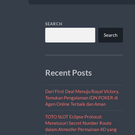
SEARCH
Search
Recent Posts
Dari First Deal Menuju Royal Victory,
Temukan Pengalaman IDN POKER di
Agen Online Terbaik dan Aman
TOTO SLOT Eclipse Protocol:
Menelusuri Secret Number Route
dalam Atmosfer Permainan 4D yang