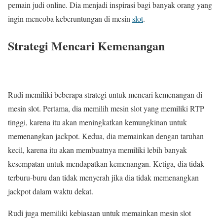
pemain judi online. Dia menjadi inspirasi bagi banyak orang yang
ingin mencoba keberuntungan di mesin
slot
.
Strategi Mencari Kemenangan
Rudi memiliki beberapa strategi untuk mencari kemenangan di
mesin slot. Pertama, dia memilih mesin slot yang memiliki RTP
tinggi, karena itu akan meningkatkan kemungkinan untuk
memenangkan jackpot. Kedua, dia memainkan dengan taruhan
kecil, karena itu akan membuatnya memiliki lebih banyak
kesempatan untuk mendapatkan kemenangan. Ketiga, dia tidak
terburu-buru dan tidak menyerah jika dia tidak memenangkan
jackpot dalam waktu dekat.
Rudi juga memiliki kebiasaan untuk memainkan mesin slot