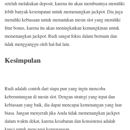
setelah melakukan deposit, karena itu akan membuatnya memiliki
lebih banyak kesempatan untuk memenangkan jackpot. Dia juga
memiliki kebiasaan untuk memainkan mesin slot yang memiliki
fitur bonus, karena itu akan meningkatkan kemungkinan untuk
memenangkan jackpot. Rudi sangat fokus dalam bermain dan
tidak mengganggu oleh hal-hal lain.
Kesimpulan
Rudi adalah contoh dari siapa pun yang ingin mencoba
keberuntungan di mesin slot. Dengan strategi yang tepat dan
kebiasaan yang baik, dia dapat mencapai kemenangan yang luar
biasa. Jangan menyerah jika Anda tidak memenangkan jackpot
dalam waktu dekat, karena kesabaran dan konsistensi adalah
kunci untuk mencapai kemenangan.